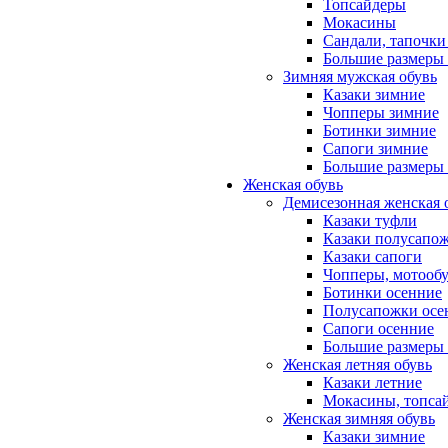
Топсайдеры
Мокасины
Сандали, тапочки
Большие размеры 
Зимняя мужская обувь
Казаки зимние
Чопперы зимние
Ботинки зимние
Сапоги зимние
Большие размеры
Женская обувь
Демисезонная женская 
Казаки туфли
Казаки полусапо
Казаки сапоги
Чопперы, мотооб
Ботинки осенние
Полусапожки осе
Сапоги осенние
Большие размеры 
Женская летняя обувь
Казаки летние
Мокасины, топса
Женская зимняя обувь
Казаки зимние