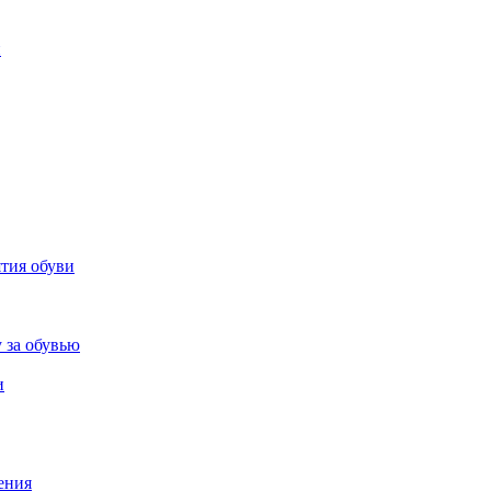
и
ятия обуви
 за обувью
и
ения