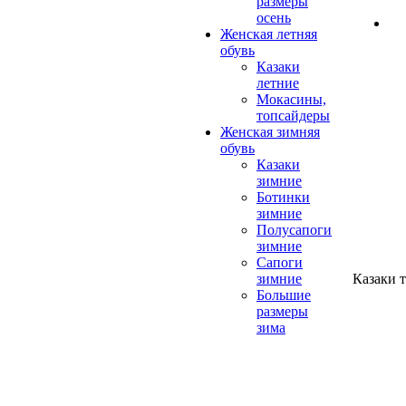
размеры
осень
Женская летняя
обувь
Казаки
летние
Мокасины,
топсайдеры
Женская зимняя
обувь
Казаки
зимние
Ботинки
зимние
Полусапоги
зимние
Сапоги
Казаки 
зимние
Большие
размеры
зима