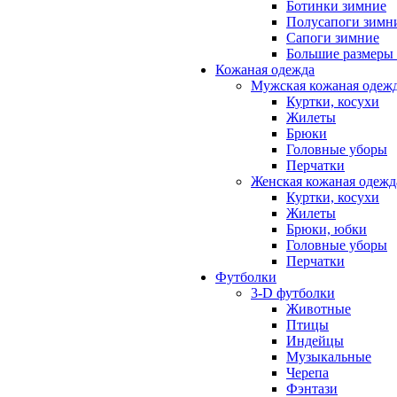
Ботинки зимние
Полусапоги зимн
Сапоги зимние
Большие размеры
Кожаная одежда
Мужская кожаная одеж
Куртки, косухи
Жилеты
Брюки
Головные уборы
Перчатки
Женская кожаная одежд
Куртки, косухи
Жилеты
Брюки, юбки
Головные уборы
Перчатки
Футболки
3-D футболки
Животные
Птицы
Индейцы
Музыкальные
Черепа
Фэнтази