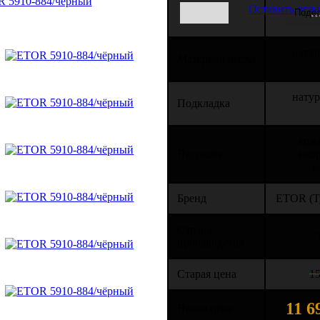
Оставить отз
натур
Материал верха
натур
Подкладка
кожв
Подошва
наб
к
Бренд
ETOR (Т
Страна
производства
Старая цена
15
11 6
Новая цена