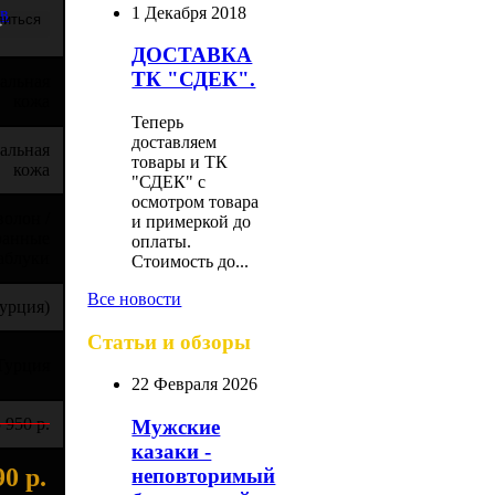
1 Декабря 2018
ыв
ДОСТАВКА
ТК "СДЕК".
альная
кожа
Теперь
доставляем
альная
товары и ТК
кожа
"СДЕК" с
осмотром товара
олон /
и примеркой до
ранные
оплаты.
аблуки
Стоимость до...
Все новости
урция)
Статьи и обзоры
Турция
22 Февраля 2026
 950 р.
Мужские
казаки -
90 р.
неповторимый