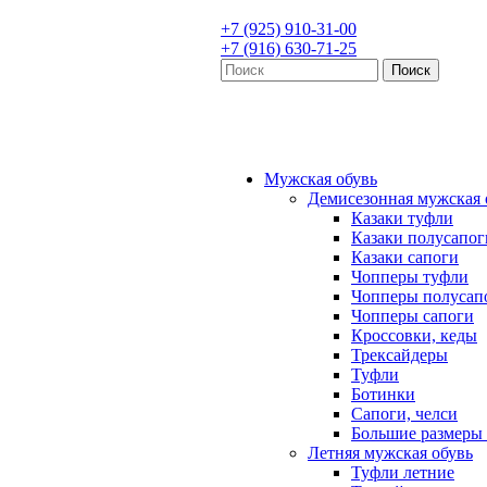
+7 (925) 910-31-00
+7 (916) 630-71-25
Мужская обувь
Демисезонная мужская 
Казаки туфли
Казаки полусапог
Казаки сапоги
Чопперы туфли
Чопперы полусап
Чопперы сапоги
Кроссовки, кеды
Трексайдеры
Туфли
Ботинки
Сапоги, челси
Большие размеры 
Летняя мужская обувь
Туфли летние