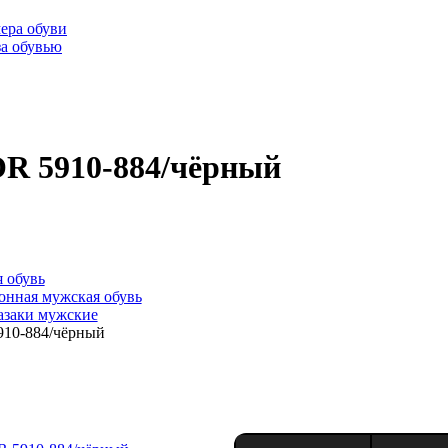
ера обуви
за обувью
R 5910-884/чёрный
 обувь
онная мужская обувь
азаки мужские
10-884/чёрный
5910-884/чёрный