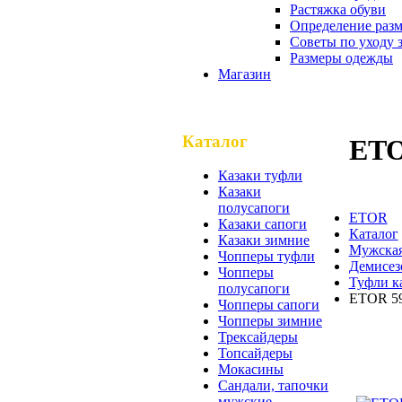
Растяжка обуви
Определение разм
Советы по уходу 
Размеры одежды
Магазин
Каталог
ETO
Казаки туфли
Казаки
полусапоги
ETOR
Казаки сапоги
Каталог
Казаки зимние
Мужская
Чопперы туфли
Демисез
Чопперы
Туфли к
полусапоги
ETOR 59
Чопперы сапоги
Чопперы зимние
Трексайдеры
Топсайдеры
ETOR 
Мокасины
Сандали, тапочки
мужские