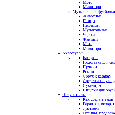
Мото
Милитари
Музыкальные футболк
Животные
Птицы
Индейцы
Музыкальные
Черепа
Фэнтази
Мото
Милитари
Аксессуары
Банданы
Подставка для сн
Пряжки
Ремни
Сбруя к казакам
Средства по уходу
Сувениры
Шнурки для обув
Покупателям
Как сделать заказ
Гарантия, возврат
Доставка
Отзывы, предлож