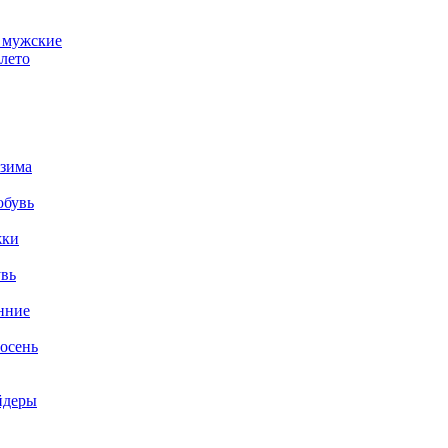
 мужские
лето
 зима
обувь
жки
увь
нние
осень
йдеры