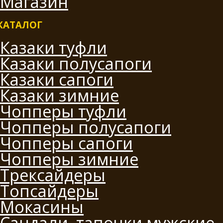
Магазин
КАТАЛОГ
Казаки туфли
Казаки полусапоги
Казаки сапоги
Казаки зимние
Чопперы туфли
Чопперы полусапоги
Чопперы сапоги
Чопперы зимние
Трексайдеры
Топсайдеры
Мокасины
Сандали, тапочки мужские