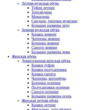
Летняя мужская обувь
Туфли летние
Топсайдеры
Мокасины
Сандали, тапочки мужские
Большие размеры лето
Зимняя мужская обувь
Казаки зимние
Чопперы зимние
Ботинки зимние
Сапоги зимние
Большие размеры зима
Женская обувь
Демисезонная женская обувь
Казаки туфли
Казаки полусапожки
Казаки сапоги
Чопперы, мотообувь
Ботинки осенние
Полусапожки осенние
Сапоги осенние
Большие размеры осень
Женская летняя обувь
Казаки летние
Мокасины, топсайдеры