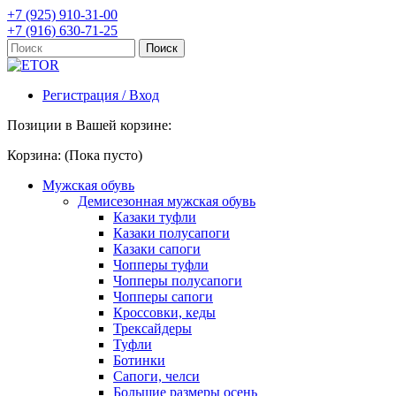
+7 (925) 910-31-00
+7 (916) 630-71-25
Регистрация / Вход
Позиции в Вашей корзине:
Корзина:
(Пока пусто)
Мужская обувь
Демисезонная мужская обувь
Казаки туфли
Казаки полусапоги
Казаки сапоги
Чопперы туфли
Чопперы полусапоги
Чопперы сапоги
Кроссовки, кеды
Трексайдеры
Туфли
Ботинки
Сапоги, челси
Большие размеры осень