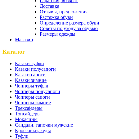
Гарантия, возврат
Доставка
Отзывы, предложения
Растяжка обуви
Определение размера обуви
Советы по уходу за обувью
Размеры одежды
Магазин
Каталог
Казаки туфли
Казаки полусапоги
Казаки сапоги
Казаки зимние
Чопперы туфли
Чопперы полусапоги
Чопперы сапоги
Чопперы зимние
Трексайдеры
Топсайдеры
Мокасины
Сандали, тапочки мужские
Кроссовки, кеды
Туфли