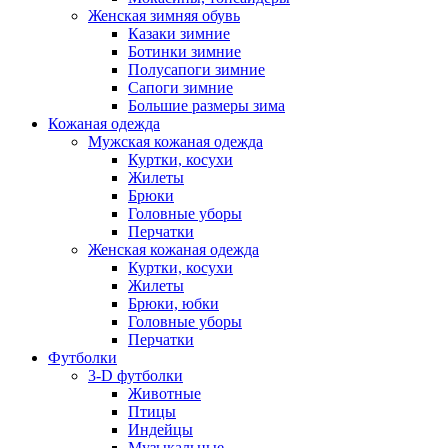
Женская зимняя обувь
Казаки зимние
Ботинки зимние
Полусапоги зимние
Сапоги зимние
Большие размеры зима
Кожаная одежда
Мужская кожаная одежда
Куртки, косухи
Жилеты
Брюки
Головные уборы
Перчатки
Женская кожаная одежда
Куртки, косухи
Жилеты
Брюки, юбки
Головные уборы
Перчатки
Футболки
3-D футболки
Животные
Птицы
Индейцы
Музыкальные