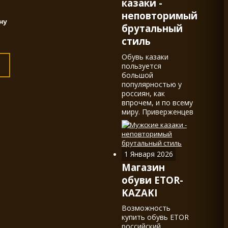
казаки -
неповторимый
брутальный
стиль
Обувь казаки
пользуется
большой
популярностью у
россиян, как
впрочем, и по всему
миру. Приверженцев
обуви в стиле
western, в наших
краях называемой
казаками,
1 Января 2026
действительно не
Магазин
мало.
обуви ETOR-
KAZAKI
Возможность
купить обувь ETOR
российский