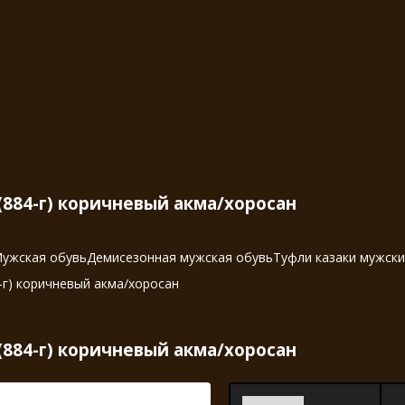
(884-г) коричневый акма/хоросан
ужская обувь
Демисезонная мужская обувь
Туфли казаки мужск
-г) коричневый акма/хоросан
(884-г) коричневый акма/хоросан