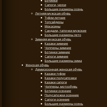
Ботинки
Сапоги, челси
Большие размеры осень
Летняя мужская обувь
Туфли летние
Топсайдеры
Мокасины
Сандали, тапочки мужские
Большие размеры лето
Зимняя мужская обувь
Казаки зимние
Чопперы зимние
Ботинки зимние
Сапоги зимние
Большие размеры зима
Женская обувь
Демисезонная женская обувь
Казаки туфли
Казаки полусапожки
Казаки сапоги
Чопперы, мотообувь
Ботинки осенние
Полусапожки осенние
Сапоги осенние
Большие размеры осень