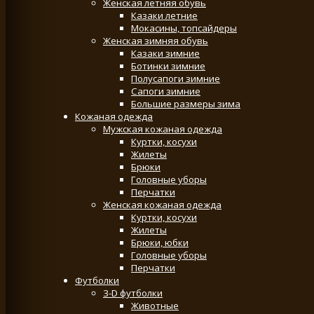
Женская летняя обувь
Казаки летние
Мокасины, топсайдеры
Женская зимняя обувь
Казаки зимние
Ботинки зимние
Полусапоги зимние
Сапоги зимние
Большие размеры зима
Кожаная одежда
Мужская кожаная одежда
Куртки, косухи
Жилеты
Брюки
Головные уборы
Перчатки
Женская кожаная одежда
Куртки, косухи
Жилеты
Брюки, юбки
Головные уборы
Перчатки
Футболки
3-D футболки
Животные