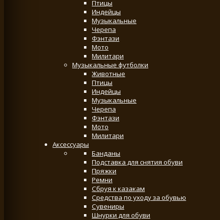
Птицы
Индейцы
Музыкальные
Черепа
Фэнтази
Мото
Милитари
Музыкальные футболки
Животные
Птицы
Индейцы
Музыкальные
Черепа
Фэнтази
Мото
Милитари
Аксессуары
Банданы
Подставка для снятия обуви
Пряжки
Ремни
Сбруя к казакам
Средства по уходу за обувью
Сувениры
Шнурки для обуви