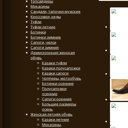
Топсайдеры
Мокасины
Сандали, тапочки мужские
Кроссовки, кеды
Туфли
Туфли летние
Ботинки
Ботинки зимние
Сапоги, челси
Сапоги зимние
Демисезонная женская
обувь
Казаки туфли
Казаки полусапожки
Казаки сапоги
Чопперы, мотообувь
Ботинки осенние
Полусапожки
осенние
Сапоги осенние
Большие размеры
осень
Женская летняя обувь
Казаки летние
Мокасины,