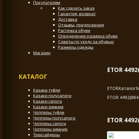
Покупателям
Как сделать заказ
Гарантия, возврат
Доставка
Отзывы, предложения
Растяжка обуви
Определение размера обуви
Советы по уходу за обувью
Размеры одежды
Магазин
ETOR 4492
КАТАЛОГ
ETOR
Каталог
М
Казаки туфли
Казаки полусапоги
ETOR 4492(884
Казаки сапоги
Казаки зимние
Чопперы туфли
Чопперы полусапоги
ETOR 4492
Чопперы сапоги
Чопперы зимние
Трексайдеры