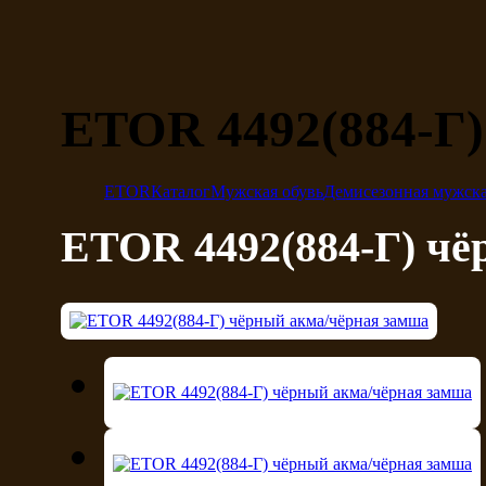
ETOR 4492(884-Г)
ETOR
Каталог
Мужская обувь
Демисезонная мужска
ETOR 4492(884-Г) чё