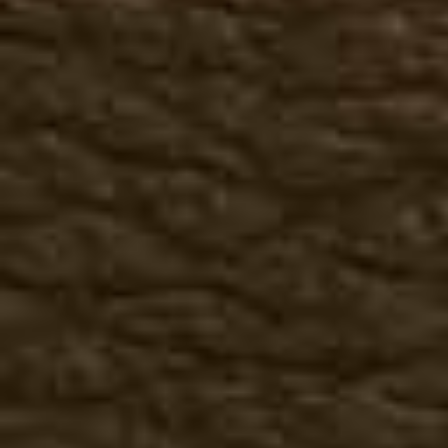
Брюки
Головные уборы
Перчатки
Женская кожаная одежда
Куртки, косухи
Жилеты
Брюки, юбки
Головные уборы
Перчатки
Футболки
3-D футболки
Животные
Птицы
Индейцы