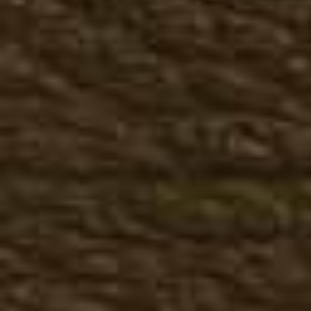
Большие размеры осень
Женская летняя обувь
Казаки летние
Мокасины, топсайдеры
Женская зимняя обувь
Казаки зимние
Ботинки зимние
Полусапоги зимние
Сапоги зимние
Большие размеры зима
Кожаная одежда
Мужская кожаная одежда
Куртки, косухи
Жилеты