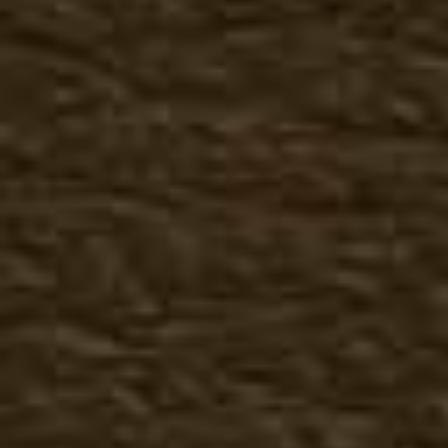
Музыкальные
Черепа
Фэнтази
Мото
Милитари
Музыкальные футболки
Животные
Птицы
Индейцы
Музыкальные
Черепа
Фэнтази
Мото
Милитари