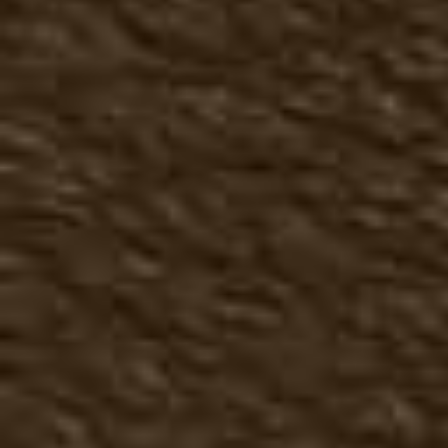
Чопперы сапоги
Кроссовки, кеды
Трексайдеры
Туфли
Ботинки
Сапоги, челси
Большие размеры осень
Летняя мужская обувь
Туфли летние
Топсайдеры
Мокасины
Сандали, тапочки мужск
Большие размеры лето
Зимняя мужская обувь