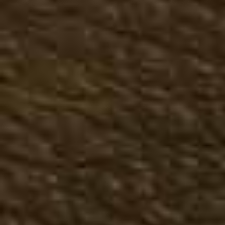
Казаки зимние
Чопперы зимние
Ботинки зимние
Сапоги зимние
Большие размеры зима
Женская обувь
Демисезонная женская о
Казаки туфли
Казаки полусапожки
Казаки сапоги
Чопперы, мотообувь
Ботинки осенние
Полусапожки осенние
Сапоги осенние