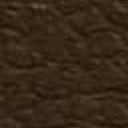
Аксессуары
Банданы
Подставка для снятия об
Пряжки
Ремни
Сбруя к казакам
Средства по уходу за обу
Сувениры
Шнурки для обуви
Покупателям
Как сделать заказ
Гарантия, возврат
Доставка
Отзывы, предложения