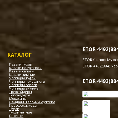
Растяжка обуви
Определение размера об
Советы по уходу за обув
Размеры одежды
Магазин
ETOR 4492(88
КАТАЛОГ
ETOR
Каталог
Мужск
Казаки туфли
ETOR 4492(884) чёр
Казаки полусапоги
Казаки сапоги
Казаки зимние
Чопперы туфли
ETOR 4492(88
Чопперы полусапоги
Чопперы сапоги
Чопперы зимние
Трексайдеры
Топсайдеры
Мокасины
Сандали, тапочки мужские
Кроссовки, кеды
Туфли
Туфли летние
Ботинки