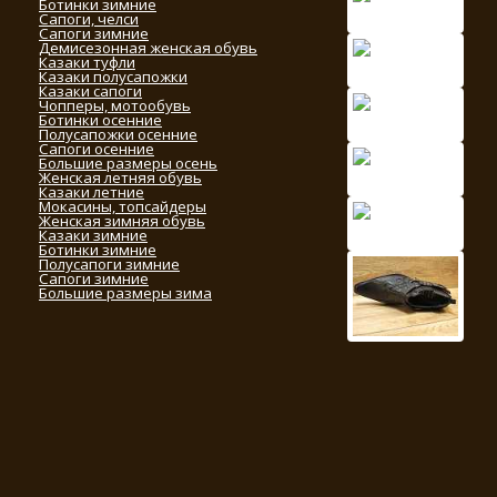
Ботинки зимние
Сапоги, челси
Сапоги зимние
Демисезонная женская обувь
Казаки туфли
Казаки полусапожки
Казаки сапоги
Чопперы, мотообувь
Ботинки осенние
Полусапожки осенние
Сапоги осенние
Большие размеры осень
Женская летняя обувь
Казаки летние
Мокасины, топсайдеры
Женская зимняя обувь
Казаки зимние
Ботинки зимние
Полусапоги зимние
Сапоги зимние
Большие размеры зима