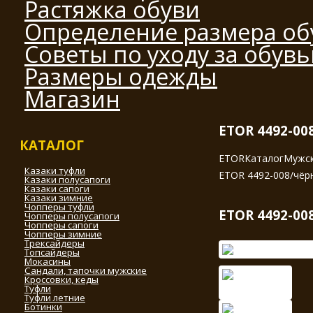
Растяжка обуви
Определение размера об
Советы по уходу за обув
Размеры одежды
Магазин
ETOR 4492-00
КАТАЛОГ
ETOR
Каталог
Мужск
Казаки туфли
ETOR 4492-008/чёр
Казаки полусапоги
Казаки сапоги
Казаки зимние
Чопперы туфли
ETOR 4492-00
Чопперы полусапоги
Чопперы сапоги
Чопперы зимние
Трексайдеры
Топсайдеры
Мокасины
Сандали, тапочки мужские
Кроссовки, кеды
Туфли
Туфли летние
Ботинки