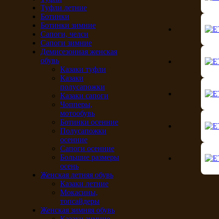
Туфли летние
Ботинки
Ботинки зимние
Сапоги, челси
Сапоги зимние
Демисезонная женская
обувь
Казаки туфли
Казаки
полусапожки
Казаки сапоги
Чопперы,
мотообувь
Ботинки осенние
Полусапожки
осенние
Сапоги осенние
Большие размеры
осень
Женская летняя обувь
Казаки летние
Мокасины,
топсайдеры
Женская зимняя обувь
Казаки зимние