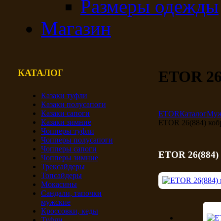
Размеры одежды
Магазин
КАТАЛОГ
ETOR 26(
Казаки туфли
Казаки полусапоги
Казаки сапоги
ETOR
Каталог
Муж
Казаки зимние
ETOR 26(884) коб
Чопперы туфли
Чопперы полусапоги
Чопперы сапоги
ETOR 26(884) 
Чопперы зимние
Трексайдеры
Топсайдеры
Мокасины
Сандали, тапочки
мужские
Кроссовки, кеды
Туфли