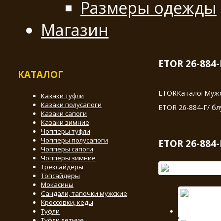
Размеры одежды
Магазин
ETOR 26-884-
КАТАЛОГ
ETOR
Каталог
Мужс
Казаки туфли
Казаки полусапоги
ETOR 26-884-Г/ бл
Казаки сапоги
Казаки зимние
Чопперы туфли
Чопперы полусапоги
ETOR 26-884-
Чопперы сапоги
Чопперы зимние
Трексайдеры
Топсайдеры
Мокасины
Сандали, тапочки мужские
Кроссовки, кеды
Туфли
Туфли летние