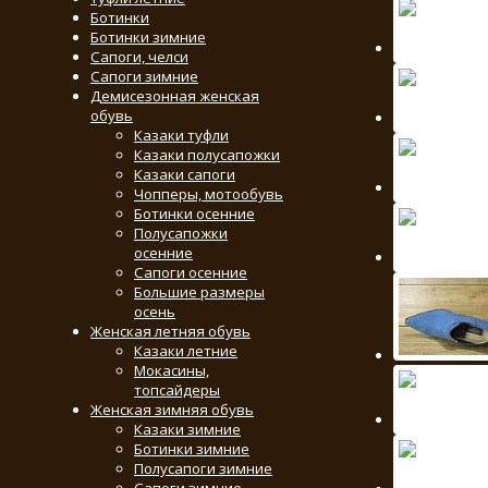
Ботинки
Ботинки зимние
Сапоги, челси
Сапоги зимние
Демисезонная женская
обувь
Казаки туфли
Казаки полусапожки
Казаки сапоги
Чопперы, мотообувь
Ботинки осенние
Полусапожки
осенние
Сапоги осенние
Большие размеры
осень
Женская летняя обувь
Казаки летние
Мокасины,
топсайдеры
Женская зимняя обувь
Казаки зимние
Ботинки зимние
Полусапоги зимние