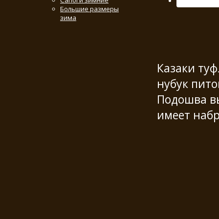
Сапоги зимние
Большие размеры
зима
Казаки туф
нубук пито
Подошва вы
имеет набр