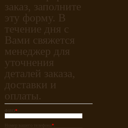
заказ, заполните
эту форму. В
течение дня с
Вами свяжется
менеджер для
уточнения
деталей заказа,
доставки и
оплаты.
ФИО
*
:
Номер вашего телефона
*
: