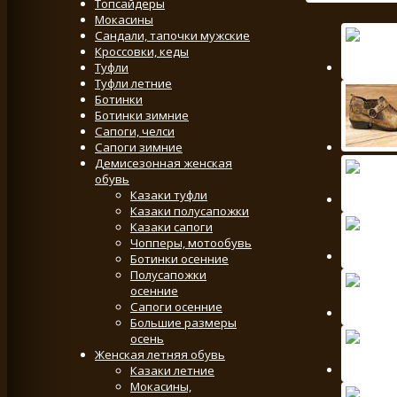
Топсайдеры
Мокасины
Сандали, тапочки мужские
Кроссовки, кеды
Туфли
Туфли летние
Ботинки
Ботинки зимние
Сапоги, челси
Сапоги зимние
Демисезонная женская
обувь
Казаки туфли
Казаки полусапожки
Казаки сапоги
Чопперы, мотообувь
Ботинки осенние
Полусапожки
осенние
Сапоги осенние
Большие размеры
осень
Женская летняя обувь
Казаки летние
Мокасины,