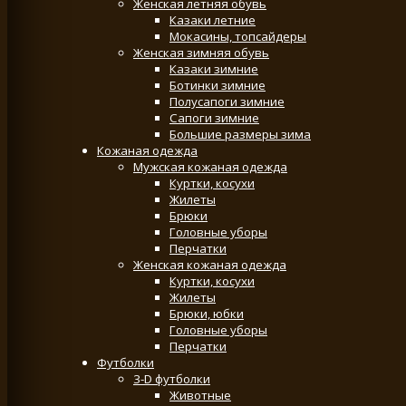
Женская летняя обувь
Казаки летние
Мокасины, топсайдеры
Женская зимняя обувь
Казаки зимние
Ботинки зимние
Полусапоги зимние
Сапоги зимние
Большие размеры зима
Кожаная одежда
Мужская кожаная одежда
Куртки, косухи
Жилеты
Брюки
Головные уборы
Перчатки
Женская кожаная одежда
Куртки, косухи
Жилеты
Брюки, юбки
Головные уборы
Перчатки
Футболки
3-D футболки
Животные