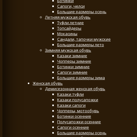
Ботинки
Сапоги, челси
Большие размеры осень
Летняя мужская обувь
Туфли летние
Топсайдеры
Мокасины
Сандали, тапочки мужские
Большие размеры лето
Зимняя мужская обувь
Казаки зимние
Чопперы зимние
Ботинки зимние
Сапоги зимние
Большие размеры зима
Женская обувь
Демисезонная женская обувь
Казаки туфли
Казаки полусапожки
Казаки сапоги
Чопперы, мотообувь
Ботинки осенние
Полусапожки осенние
Сапоги осенние
Большие размеры осень