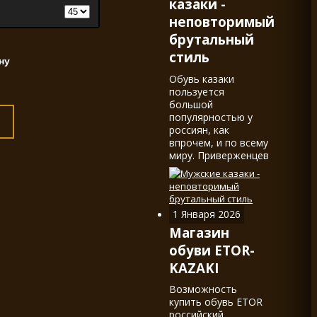
казаки -
неповторимый
брутальный
стиль
Обувь казаки
пользуется
большой
популярностью у
россиян, как
впрочем, и по всему
миру. Приверженцев
обуви в стиле
western, в наших
краях называемой
казаками,
1 Января 2026
действительно не
Магазин
мало.
обуви ETOR-
KAZAKI
Возможность
купить обувь ETOR
российский