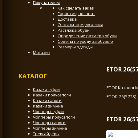
Покупателям
Как сделать заказ
Гарантия, возврат
Доставка
Отзывы, предложения
Растяжка обуви
Определение размера обуви
Советы по уходу за обувью
Размеры одежды
Магазин
ETOR 26(5
КАТАЛОГ
ETOR
Каталог
М
Казаки туфли
Казаки полусапоги
ETOR 26(5728)
Казаки сапоги
Казаки зимние
Чопперы туфли
Чопперы полусапоги
ETOR 26(5
Чопперы сапоги
Чопперы зимние
Трексайдеры