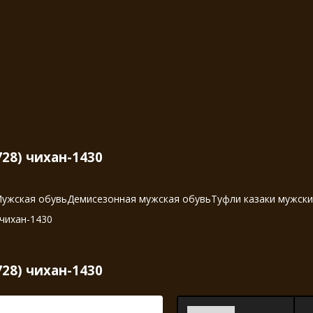
728) чихан-1430
ужская обувь
Демисезонная мужская обувь
Туфли казаки мужск
 чихан-1430
728) чихан-1430