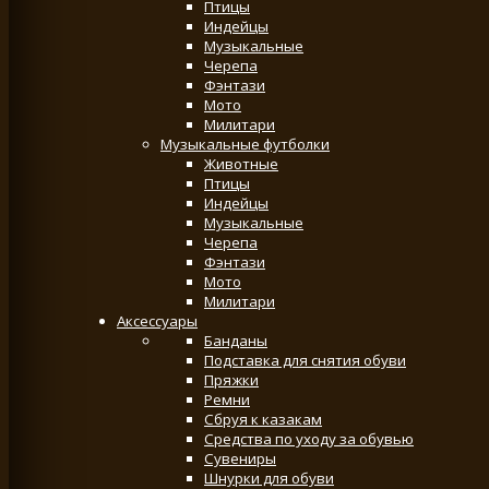
Птицы
Индейцы
Музыкальные
Черепа
Фэнтази
Мото
Милитари
Музыкальные футболки
Животные
Птицы
Индейцы
Музыкальные
Черепа
Фэнтази
Мото
Милитари
Аксессуары
Банданы
Подставка для снятия обуви
Пряжки
Ремни
Сбруя к казакам
Средства по уходу за обувью
Сувениры
Шнурки для обуви