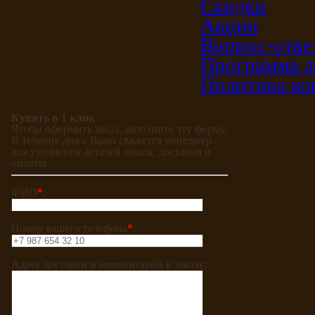
Скидки
Акции
Вопрос-отве
Программа л
Политика ко
Купить в 1 клик
Чтобы оформить заказ, заполните эту форму.
В течение дня с Вами свяжется менеджер
для уточнения деталей заказа, доставки и
оплаты.
ФИО
*
:
Номер вашего телефона
*
:
Адрес доставки и комментарий к заказу: