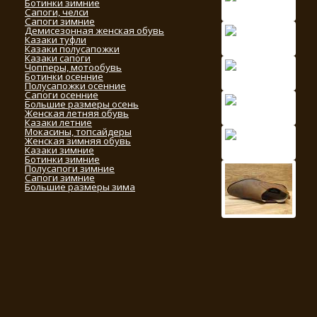
Ботинки зимние
Сапоги, челси
Сапоги зимние
Демисезонная женская обувь
Казаки туфли
Казаки полусапожки
Казаки сапоги
Чопперы, мотообувь
Ботинки осенние
Полусапожки осенние
Сапоги осенние
Большие размеры осень
Женская летняя обувь
Казаки летние
Мокасины, топсайдеры
Женская зимняя обувь
Казаки зимние
Ботинки зимние
Полусапоги зимние
Сапоги зимние
Большие размеры зима