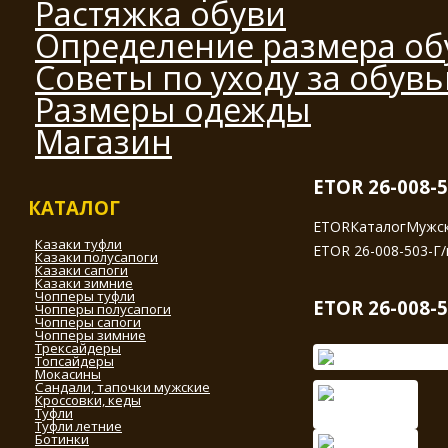
Растяжка обуви
Определение размера об
Советы по уходу за обув
Размеры одежды
Магазин
ETOR 26-008-
КАТАЛОГ
ETOR
Каталог
Мужск
Казаки туфли
ETOR 26-008-503-Г/
Казаки полусапоги
Казаки сапоги
Казаки зимние
Чопперы туфли
ETOR 26-008-
Чопперы полусапоги
Чопперы сапоги
Чопперы зимние
Трексайдеры
Топсайдеры
Мокасины
Сандали, тапочки мужские
Кроссовки, кеды
Туфли
Туфли летние
Ботинки