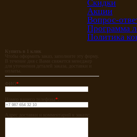
Скидки
Акции
Вопрос-отве
Программа л
Политика ко
Купить в 1 клик
Чтобы оформить заказ, заполните эту форму.
В течение дня с Вами свяжется менеджер
для уточнения деталей заказа, доставки и
оплаты.
ФИО
*
:
Номер вашего телефона
*
:
Адрес доставки и комментарий к заказу: