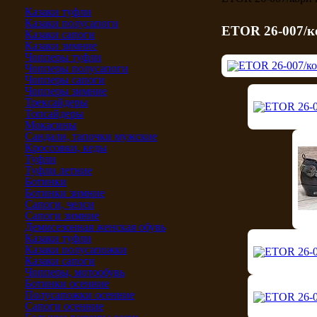
Казаки туфли
Казаки полусапоги
ETOR 26-007/к
Казаки сапоги
Казаки зимние
Чопперы туфли
Чопперы полусапоги
Чопперы сапоги
Чопперы зимние
Трексайдеры
Топсайдеры
Мокасины
Сандали, тапочки мужские
Кроссовки, кеды
Туфли
Туфли летние
Ботинки
Ботинки зимние
Сапоги, челси
Сапоги зимние
Демисезонная женская обувь
Казаки туфли
Казаки полусапожки
Казаки сапоги
Чопперы, мотообувь
Ботинки осенние
Полусапожки осенние
Сапоги осенние