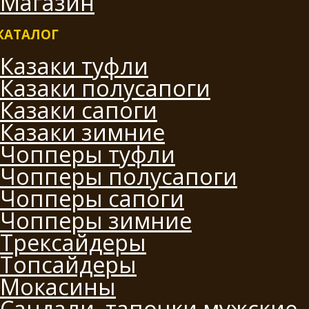
Магазин
КАТАЛОГ
Казаки туфли
Казаки полусапоги
Казаки сапоги
Казаки зимние
Чопперы туфли
Чопперы полусапоги
Чопперы сапоги
Чопперы зимние
Трексайдеры
Топсайдеры
Мокасины
Сандали, тапочки мужские