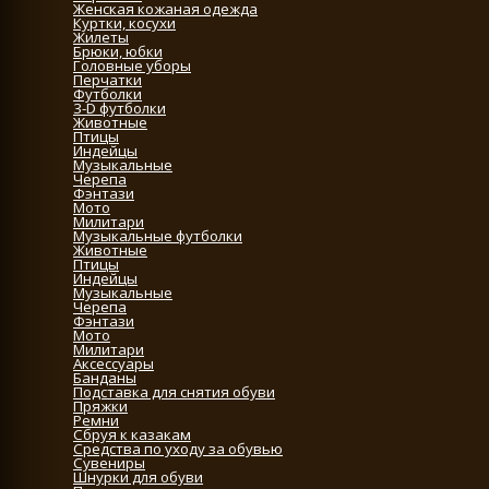
Женская кожаная одежда
Куртки, косухи
Жилеты
Брюки, юбки
Головные уборы
Перчатки
Футболки
3-D футболки
Животные
Птицы
Индейцы
Музыкальные
Черепа
Фэнтази
Мото
Милитари
Музыкальные футболки
Животные
Птицы
Индейцы
Музыкальные
Черепа
Фэнтази
Мото
Милитари
Аксессуары
Банданы
Подставка для снятия обуви
Пряжки
Ремни
Сбруя к казакам
Средства по уходу за обувью
Сувениры
Шнурки для обуви