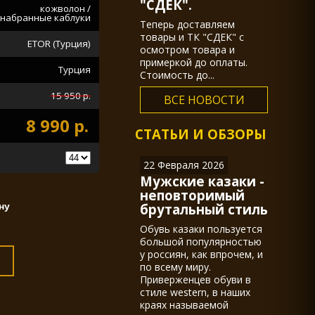
"СДЕК".
кожволон /
набранные каблуки
Теперь доставляем
товары и ТК "СДЕК" с
ETOR (Турция)
осмотром товара и
примеркой до оплаты.
Турция
Стоимость до...
15 950 р.
ВСЕ НОВОСТИ
8 990 р.
СТАТЬИ И ОБЗОРЫ
22 Февраля 2026
Мужские казаки -
неповторимый
брутальный стиль
Обувь казаки пользуется
большой популярностью
у россиян, как впрочем, и
по всему миру.
Приверженцев обуви в
стиле western, в наших
краях называемой