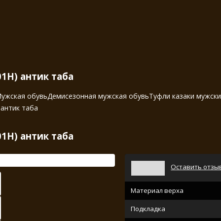
01Н) антик таба
ужская обувь
Демисезонная мужская обувь
Туфли казаки мужск
 антик таба
01Н) антик таба
Оставить отзы
Материал верха
Подкладка