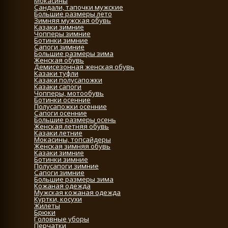
Мокасины
Сандали, тапочки мужские
Большие размеры лето
Зимняя мужская обувь
Казаки зимние
Чопперы зимние
Ботинки зимние
Сапоги зимние
Большие размеры зима
Женская обувь
Демисезонная женская обувь
Казаки туфли
Казаки полусапожки
Казаки сапоги
Чопперы, мотообувь
Ботинки осенние
Полусапожки осенние
Сапоги осенние
Большие размеры осень
Женская летняя обувь
Казаки летние
Мокасины, топсайдеры
Женская зимняя обувь
Казаки зимние
Ботинки зимние
Полусапоги зимние
Сапоги зимние
Большие размеры зима
Кожаная одежда
Мужская кожаная одежда
Куртки, косухи
Жилеты
Брюки
Головные уборы
Перчатки