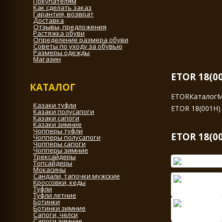
Покупателям
Как сделать заказ
Гарантия, возврат
Доставка
Отзывы, предложения
Растяжка обуви
Определение размера обуви
Советы по уходу за обувью
Размеры одежды
Магазин
ETOR 18(0
КАТАЛОГ
ETOR
Каталог
М
Казаки туфли
ETOR 18(001Н)
Казаки полусапоги
Казаки сапоги
Казаки зимние
Чопперы туфли
ETOR 18(0
Чопперы полусапоги
Чопперы сапоги
Чопперы зимние
Трексайдеры
Топсайдеры
Мокасины
Сандали, тапочки мужские
Кроссовки, кеды
Туфли
Туфли летние
Ботинки
Ботинки зимние
Сапоги, челси
Сапоги зимние