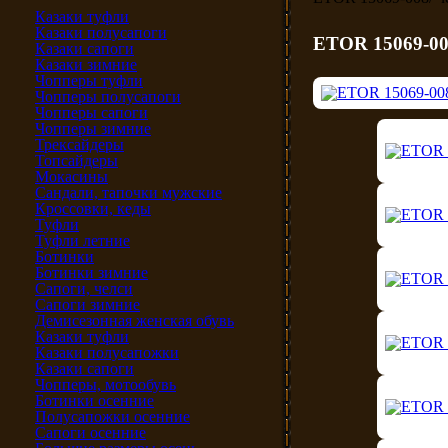
Казаки туфли
Казаки полусапоги
ETOR 15069-00
Казаки сапоги
Казаки зимние
Чопперы туфли
Чопперы полусапоги
Чопперы сапоги
Чопперы зимние
Трексайдеры
Топсайдеры
Мокасины
Сандали, тапочки мужские
Кроссовки, кеды
Туфли
Туфли летние
Ботинки
Ботинки зимние
Сапоги, челси
Сапоги зимние
Демисезонная женская обувь
Казаки туфли
Казаки полусапожки
Казаки сапоги
Чопперы, мотообувь
Ботинки осенние
Полусапожки осенние
Сапоги осенние