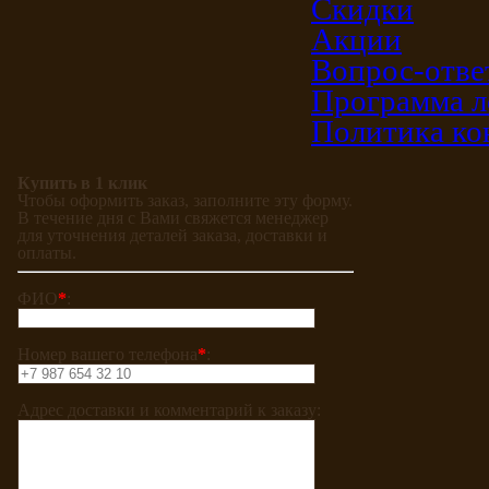
Скидки
Акции
Вопрос-отве
Программа л
Политика ко
Купить в 1 клик
Чтобы оформить заказ, заполните эту форму.
В течение дня с Вами свяжется менеджер
для уточнения деталей заказа, доставки и
оплаты.
ФИО
*
:
Номер вашего телефона
*
:
Адрес доставки и комментарий к заказу: