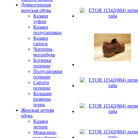
Демисезонная
женская обувь
Казаки
туфли
Казаки
полусапожки
Казаки
сапоги
Чопперы,
мотообувь
Ботинки
осенние
Полусапожки
осенние
Сапоги
осенние
Большие
размеры
осень
Женская летняя
обувь
Казаки
летние
Мокасины,
топсайдеры