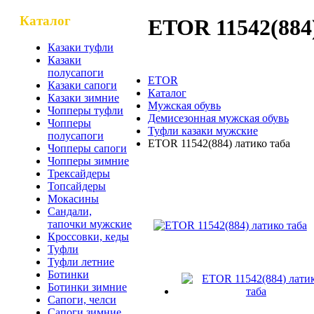
Каталог
ETOR 11542(884)
Казаки туфли
Казаки
полусапоги
ETOR
Казаки сапоги
Каталог
Казаки зимние
Мужская обувь
Чопперы туфли
Демисезонная мужская обувь
Чопперы
Туфли казаки мужские
полусапоги
ETOR 11542(884) латико таба
Чопперы сапоги
Чопперы зимние
Трексайдеры
Топсайдеры
ETOR 11542(884) латико т
Мокасины
Сандали,
тапочки мужские
Кроссовки, кеды
Туфли
Туфли летние
Ботинки
Ботинки зимние
Сапоги, челси
Сапоги зимние