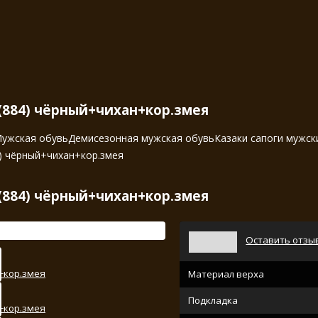
(884) чёрный+чихан+кор.змея
ужская обувь
Демисезонная мужская обувь
Казаки сапоги мужск
) чёрный+чихан+кор.змея
(884) чёрный+чихан+кор.змея
Оставить отзы
Материал верха
Подкладка