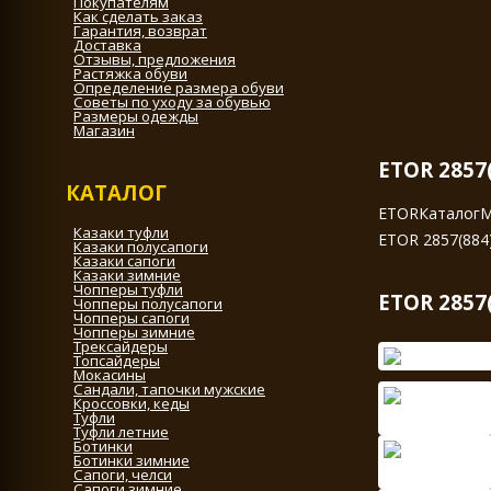
Покупателям
Как сделать заказ
Гарантия, возврат
Доставка
Отзывы, предложения
Растяжка обуви
Определение размера обуви
Советы по уходу за обувью
Размеры одежды
Магазин
ETOR 2857
КАТАЛОГ
ETOR
Каталог
М
Казаки туфли
ETOR 2857(884
Казаки полусапоги
Казаки сапоги
Казаки зимние
Чопперы туфли
ETOR 2857
Чопперы полусапоги
Чопперы сапоги
Чопперы зимние
Трексайдеры
Топсайдеры
Мокасины
Сандали, тапочки мужские
Кроссовки, кеды
Туфли
Туфли летние
Ботинки
Ботинки зимние
Сапоги, челси
Сапоги зимние