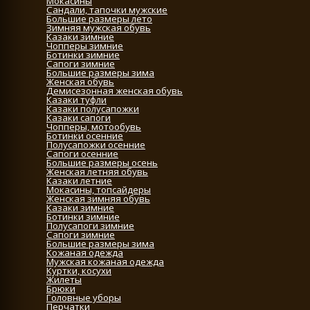
Мокасины
Сандали, тапочки мужские
Большие размеры лето
Зимняя мужская обувь
Казаки зимние
Чопперы зимние
Ботинки зимние
Сапоги зимние
Большие размеры зима
Женская обувь
Демисезонная женская обувь
Казаки туфли
Казаки полусапожки
Казаки сапоги
Чопперы, мотообувь
Ботинки осенние
Полусапожки осенние
Сапоги осенние
Большие размеры осень
Женская летняя обувь
Казаки летние
Мокасины, топсайдеры
Женская зимняя обувь
Казаки зимние
Ботинки зимние
Полусапоги зимние
Сапоги зимние
Большие размеры зима
Кожаная одежда
Мужская кожаная одежда
Куртки, косухи
Жилеты
Брюки
Головные уборы
Перчатки