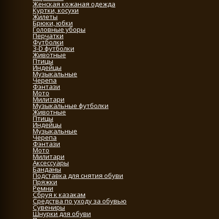
Женская кожаная одежда
Куртки, косухи
Жилеты
Брюки, юбки
Головные уборы
Перчатки
Футболки
3-D футболки
Животные
Птицы
Индейцы
Музыкальные
Черепа
Фэнтази
Мото
Милитари
Музыкальные футболки
Животные
Птицы
Индейцы
Музыкальные
Черепа
Фэнтази
Мото
Милитари
Аксессуары
Банданы
Подставка для снятия обуви
Пряжки
Ремни
Сбруя к казакам
Средства по уходу за обувью
Сувениры
Шнурки для обуви