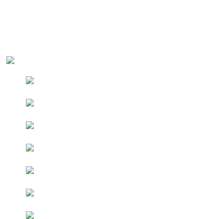
ETOR
Каталог
Мужская обувь
Демисезонная мужская обувь
ETOR 65(884-Г) чёрный