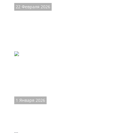
22 Февраля 2026
Мужские казаки -
брутальный стиль
Обувь казаки пользуется большой популярностью у росси
наших краях называемой казаками, действительно не ма
1 Января 2026
Магазин обуви ET
Возможность купить обувь ETOR российский потребитель 
долговечность, большой выбор и многообразие ассортим