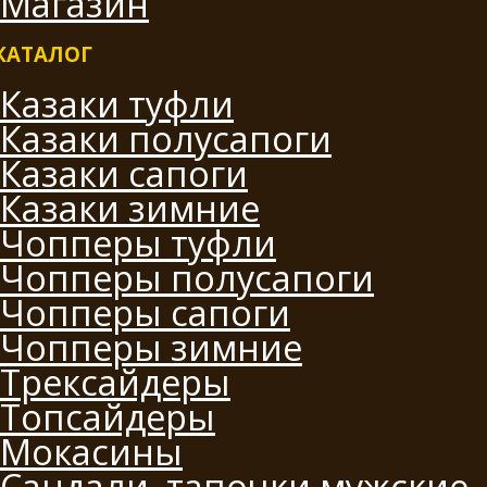
Магазин
КАТАЛОГ
Казаки туфли
Казаки полусапоги
Казаки сапоги
Казаки зимние
Чопперы туфли
Чопперы полусапоги
Чопперы сапоги
Чопперы зимние
Трексайдеры
Топсайдеры
Мокасины
Сандали, тапочки мужские