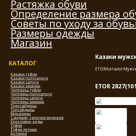
Растяжка обуви
Определение размера об
Советы по уходу за обув
Размеры одежды
Магазин
Казаки мужск
КАТАЛОГ
ETOR
Каталог
Мужск
Казаки туфли
Казаки полусапоги
Казаки сапоги
ETOR 2827(101
Казаки зимние
Чопперы туфли
Чопперы полусапоги
Чопперы сапоги
Чопперы зимние
Трексайдеры
Топсайдеры
Мокасины
Сандали, тапочки мужские
Кроссовки, кеды
Туфли
Туфли летние
Ботинки