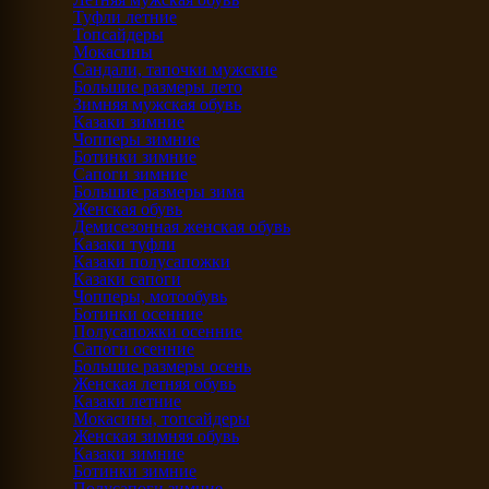
Туфли летние
Топсайдеры
Мокасины
Сандали, тапочки мужские
Большие размеры лето
Зимняя мужская обувь
Казаки зимние
Чопперы зимние
Ботинки зимние
Сапоги зимние
Большие размеры зима
Женская обувь
Демисезонная женская обувь
Казаки туфли
Казаки полусапожки
Казаки сапоги
Чопперы, мотообувь
Ботинки осенние
Полусапожки осенние
Сапоги осенние
Большие размеры осень
Женская летняя обувь
Казаки летние
Мокасины, топсайдеры
Женская зимняя обувь
Казаки зимние
Ботинки зимние
Полусапоги зимние