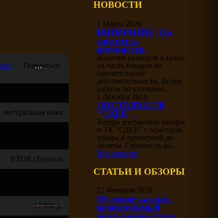
НОВОСТИ
1 Марта 2026
ВНИМАНИЕ! На
сайте есть
неточности.
Наличие размеров и цены
тзыв
на часть товаров не
соответствуют
действительности, Ведём
работы по уточнени...
натуральная кожа
1 Декабря 2018
ДОСТАВКА ТК
натуральная кожа
"СДЕК".
Теперь доставляем товары
и ТК "СДЕК" с осмотром
кожволон /
товара и примеркой до
набранные каблуки
оплаты. Стоимость до...
Все новости
ETOR (Турция)
СТАТЬИ И ОБЗОРЫ
Турция
22 Февраля 2026
Мужские казаки -
17 950 р.
неповторимый
брутальный стиль