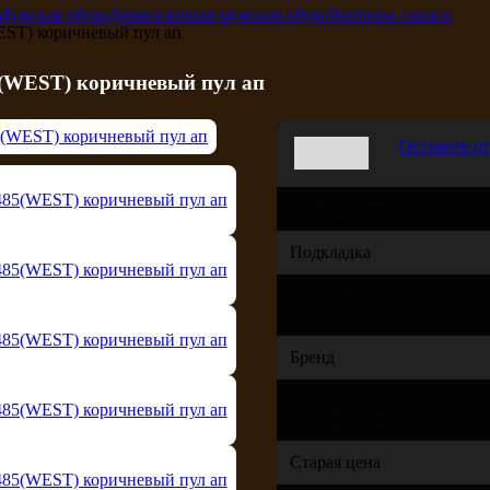
Мужская обувь
Демисезонная мужская обувь
Чопперы сапоги
ST) коричневый пул ап
(WEST) коричневый пул ап
Оставить о
Материал верха
Подкладка
Подошва
Бренд
Страна
производства
Старая цена