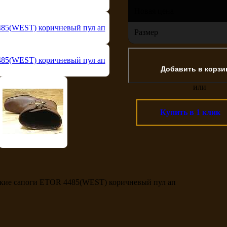
Новая цена
Размер
или
Купить в 1 клик
кие сапоги ETOR 4485(WEST) коричневый пул ап