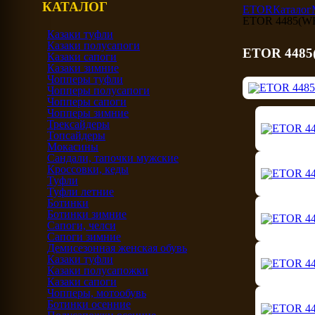
КАТАЛОГ
ETOR
Каталог
ETOR 4485(WE
Казаки туфли
Казаки полусапоги
ETOR 4485
Казаки сапоги
Казаки зимние
Чопперы туфли
Чопперы полусапоги
Чопперы сапоги
Чопперы зимние
Трексайдеры
Топсайдеры
Мокасины
Сандали, тапочки мужские
Кроссовки, кеды
Туфли
Туфли летние
Ботинки
Ботинки зимние
Сапоги, челси
Сапоги зимние
Демисезонная женская обувь
Казаки туфли
Казаки полусапожки
Казаки сапоги
Чопперы, мотообувь
Ботинки осенние