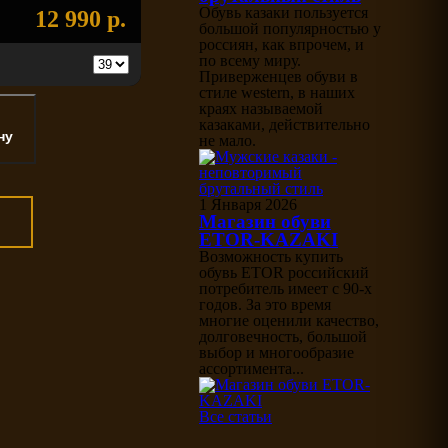
Обувь казаки пользуется
12 990 р.
большой популярностью у
россиян, как впрочем, и
по всему миру.
Приверженцев обуви в
стиле western, в наших
краях называемой
казаками, действительно
не мало.
1 Января 2026
Магазин обуви
ETOR-KAZAKI
Возможность купить
обувь ETOR российский
потребитель имеет с 90-х
годов. За это время
многие оценили качество,
долговечность, большой
выбор и многообразие
ассортимента...
Все статьи