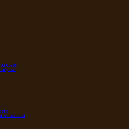
ра обуви
а обувью
ости
нциальности