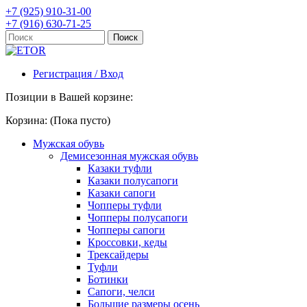
+7 (925) 910-31-00
+7 (916) 630-71-25
Регистрация / Вход
Позиции в Вашей корзине:
Корзина:
(Пока пусто)
Мужская обувь
Демисезонная мужская обувь
Казаки туфли
Казаки полусапоги
Казаки сапоги
Чопперы туфли
Чопперы полусапоги
Чопперы сапоги
Кроссовки, кеды
Трексайдеры
Туфли
Ботинки
Сапоги, челси
Большие размеры осень