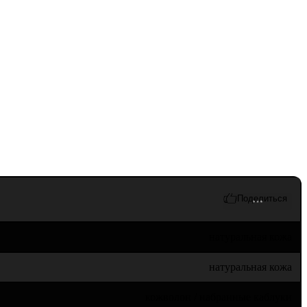
натуральная кожа
натуральная кожа
кожволон / набранные каблуки