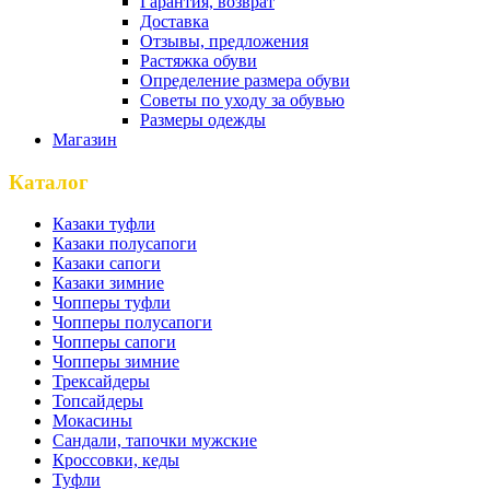
Гарантия, возврат
Доставка
Отзывы, предложения
Растяжка обуви
Определение размера обуви
Советы по уходу за обувью
Размеры одежды
Магазин
Каталог
Казаки туфли
Казаки полусапоги
Казаки сапоги
Казаки зимние
Чопперы туфли
Чопперы полусапоги
Чопперы сапоги
Чопперы зимние
Трексайдеры
Топсайдеры
Мокасины
Сандали, тапочки мужские
Кроссовки, кеды
Туфли