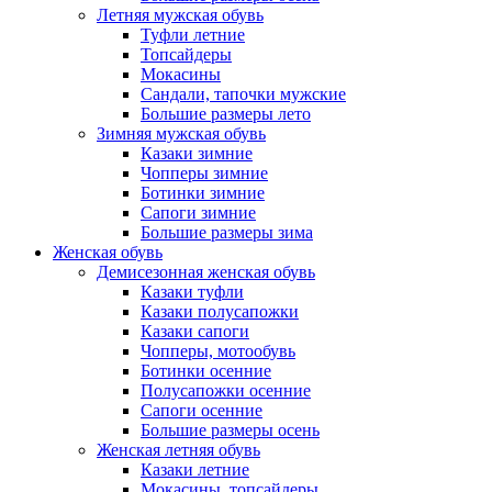
Летняя мужская обувь
Туфли летние
Топсайдеры
Мокасины
Сандали, тапочки мужские
Большие размеры лето
Зимняя мужская обувь
Казаки зимние
Чопперы зимние
Ботинки зимние
Сапоги зимние
Большие размеры зима
Женская обувь
Демисезонная женская обувь
Казаки туфли
Казаки полусапожки
Казаки сапоги
Чопперы, мотообувь
Ботинки осенние
Полусапожки осенние
Сапоги осенние
Большие размеры осень
Женская летняя обувь
Казаки летние
Мокасины, топсайдеры