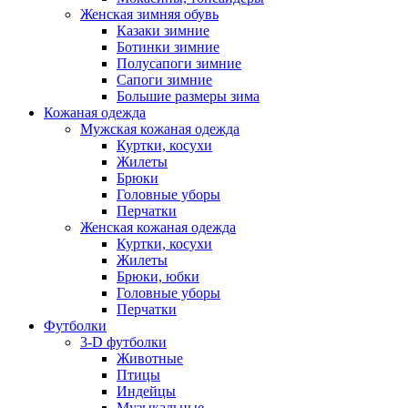
Женская зимняя обувь
Казаки зимние
Ботинки зимние
Полусапоги зимние
Сапоги зимние
Большие размеры зима
Кожаная одежда
Мужская кожаная одежда
Куртки, косухи
Жилеты
Брюки
Головные уборы
Перчатки
Женская кожаная одежда
Куртки, косухи
Жилеты
Брюки, юбки
Головные уборы
Перчатки
Футболки
3-D футболки
Животные
Птицы
Индейцы
Музыкальные