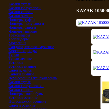
Казаки туфли
Казаки полусапоги
KAZAK 105000
Казаки сапоги
Казаки зимние
Чопперы туфли
Чопперы полусапоги
Чопперы сапоги
Чопперы зимние
Трексайдеры
Топсайдеры
Мокасины
Сандали, тапочки мужские
Кроссовки, кеды
Туфли
Туфли летние
Ботинки
Ботинки зимние
Сапоги, челси
Сапоги зимние
Демисезонная женская обувь
Казаки туфли
Казаки полусапожки
Казаки сапоги
Чопперы, мотообувь
Ботинки осенние
Полусапожки осенние
Сапоги осенние