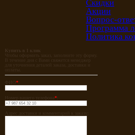
Скидки
Акции
Вопрос-отве
Программа л
Политика ко
Купить в 1 клик
Чтобы оформить заказ, заполните эту форму.
В течение дня с Вами свяжется менеджер
для уточнения деталей заказа, доставки и
оплаты.
ФИО
*
:
Номер вашего телефона
*
:
Адрес доставки и комментарий к заказу: