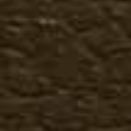
Мото
Милитари
Аксессуары
Банданы
Подставка для снятия о
Пряжки
Ремни
Сбруя к казакам
Средства по уходу за о
Сувениры
Шнурки для обуви