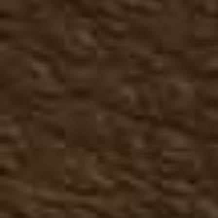
Мокасины
Сандали, тапочки мужск
Большие размеры лето
Зимняя мужская обувь
Казаки зимние
Чопперы зимние
Ботинки зимние
Сапоги зимние
Большие размеры зима
Женская обувь
Демисезонная женская о
Казаки туфли