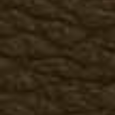
Женская кожаная одежд
Куртки, косухи
Жилеты
Брюки, юбки
Головные уборы
Перчатки
Футболки
3-D футболки
Животные
Птицы
Индейцы