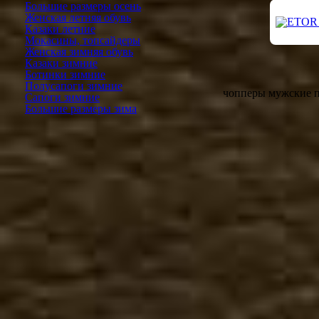
Большие размеры осень
Женская летняя обувь
Казаки летние
Мокасины, топсайдеры
Женская зимняя обувь
Казаки зимние
Ботинки зимние
Полусапоги зимние
чопперы мужские 
Сапоги зимние
Большие размеры зима