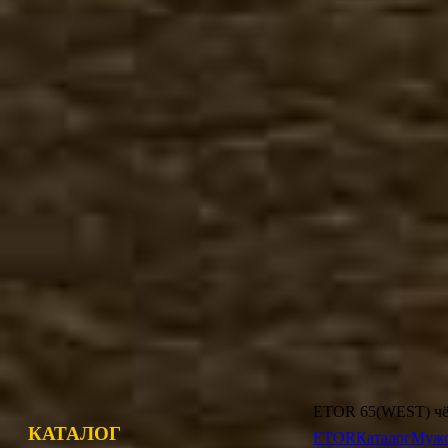
Покупателям
Как сделать заказ
Гарантия, возврат
Доставка
Отзывы, предложения
Растяжка обуви
Определение размера об
Советы по уходу за обу
Размеры одежды
Магазин
ETOR 65(WEST) ч
КАТАЛОГ
ETOR
Каталог
Мужс