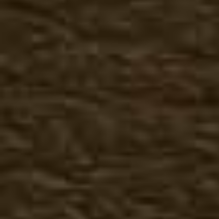
Музыкальные
Черепа
Фэнтази
Мото
Милитари
Музыкальные футболки
Животные
Птицы
Индейцы
Музыкальные
Черепа
Фэнтази