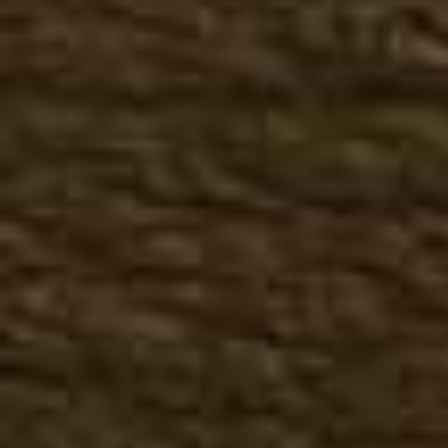
Казаки зимние
Ботинки зимние
Полусапоги зимние
Сапоги зимние
Большие размеры зима
Кожаная одежда
Мужская кожаная одежд
Куртки, косухи
Жилеты
Брюки
Головные уборы
Перчатки