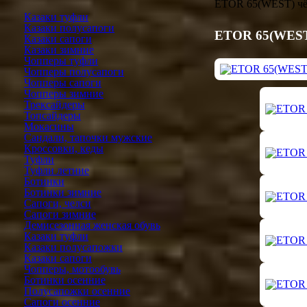
ETOR 65(WEST) ч
Казаки туфли
Казаки полусапоги
ETOR 65(WEST
Казаки сапоги
Казаки зимние
Чопперы туфли
Чопперы полусапоги
Чопперы сапоги
Чопперы зимние
Трексайдеры
Топсайдеры
Мокасины
Сандали, тапочки мужские
Кроссовки, кеды
Туфли
Туфли летние
Ботинки
Ботинки зимние
Сапоги, челси
Сапоги зимние
Демисезонная женская обувь
Казаки туфли
Казаки полусапожки
Казаки сапоги
Чопперы, мотообувь
Ботинки осенние
Полусапожки осенние
Сапоги осенние