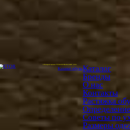
Каталог
© Интернет-магазин "ETOR ОБУВЬ КАЗАКИ", 2026.
Казак
и
обувь
Бренды
О нас
Контакты
Растяжка об
Определение
Советы по у
Размеры од