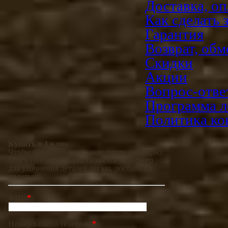
Доставка, оп
Как сделать 
Гарантия
Возврат, обм
Скидки
Акции
Вопрос-отве
Программа л
Политика ко
Купить в 1 клик
Чтобы оформить заказ, заполните эту форму.
В течение дня с Вами свяжется менеджер
для уточнения деталей заказа, доставки и
оплаты.
ФИО
*
:
Номер вашего телефона
*
: