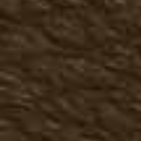
Чопперы полусапоги
Чопперы сапоги
Кроссовки, кеды
Трексайдеры
Туфли
Ботинки
Сапоги, челси
Большие размеры осень
Летняя мужская обувь
Туфли летние
Топсайдеры