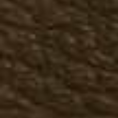
Казаки полусапожки
Казаки сапоги
Чопперы, мотообувь
Ботинки осенние
Полусапожки осенние
Сапоги осенние
Большие размеры осень
Женская летняя обувь
Казаки летние
Мокасины, топсайдеры
Женская зимняя обувь