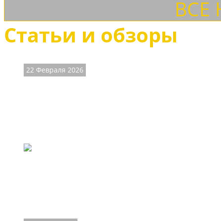
ВСЕ
Статьи и обзоры
22 Февраля 2026
Мужские казаки -
брутальный стиль
Обувь казаки пользуется большой популярностью у росси
наших краях называемой казаками, действительно не ма