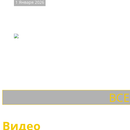
1 Января 2026
Магазин обуви ET
Возможность купить обувь ETOR российский потребитель 
долговечность, большой выбор и многообразие ассортим
ВСЕ
Видео