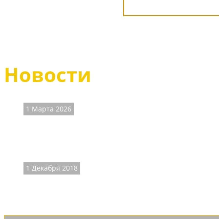
Купить в 1 клик
Мужские сапоги ETOR 1883
Новости
1 Марта 2026
ВНИМАНИЕ! На сайт
Наличие размеров и цены на часть товаров не соответст
1 Декабря 2018
ДОСТАВКА ТК "СДЕК
Теперь доставляем товары и ТК "СДЕК" с осмотром товар