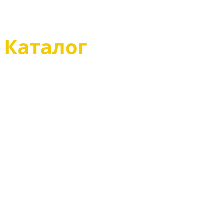
Магазин
Каталог
Казаки туфли
Казаки полусапоги
Казаки сапоги
Казаки зимние
Чопперы туфли
Чопперы полусапоги
Чопперы сапоги