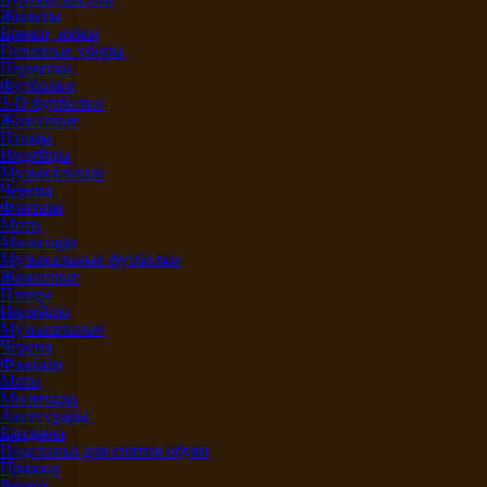
Жилеты
Брюки, юбки
Головные уборы
Перчатки
Футболки
3-D футболки
Животные
Птицы
Индейцы
Музыкальные
Черепа
Фэнтази
Мото
Милитари
Музыкальные футболки
Животные
Птицы
Индейцы
Музыкальные
Черепа
Фэнтази
Мото
Милитари
Аксессуары
Банданы
Подставка для снятия обуви
Пряжки
Ремни