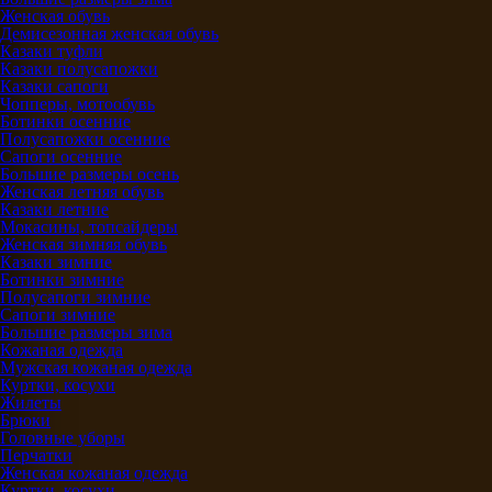
Женская обувь
Демисезонная женская обувь
Казаки туфли
Казаки полусапожки
Казаки сапоги
Чопперы, мотообувь
Ботинки осенние
Полусапожки осенние
Сапоги осенние
Большие размеры осень
Женская летняя обувь
Казаки летние
Мокасины, топсайдеры
Женская зимняя обувь
Казаки зимние
Ботинки зимние
Полусапоги зимние
Сапоги зимние
Большие размеры зима
Кожаная одежда
Мужская кожаная одежда
Куртки, косухи
Жилеты
Брюки
Головные уборы
Перчатки
Женская кожаная одежда
Куртки, косухи