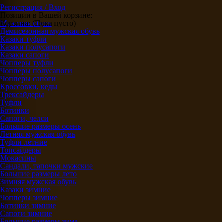
Регистрация / Вход
Позиции в Вашей корзине:
Корзина:
Мужская обувь
(Пока пусто)
Демисезонная мужская обувь
Казаки туфли
Казаки полусапоги
Казаки сапоги
Чопперы туфли
Чопперы полусапоги
Чопперы сапоги
Кроссовки, кеды
Трексайдеры
Туфли
Ботинки
Сапоги, челси
Большие размеры осень
Летняя мужская обувь
Туфли летние
Топсайдеры
Мокасины
Сандали, тапочки мужские
Большие размеры лето
Зимняя мужская обувь
Казаки зимние
Чопперы зимние
Ботинки зимние
Сапоги зимние
Большие размеры зима