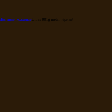
ь
Ботинки кожаные
Ultras 901g metal чёрный