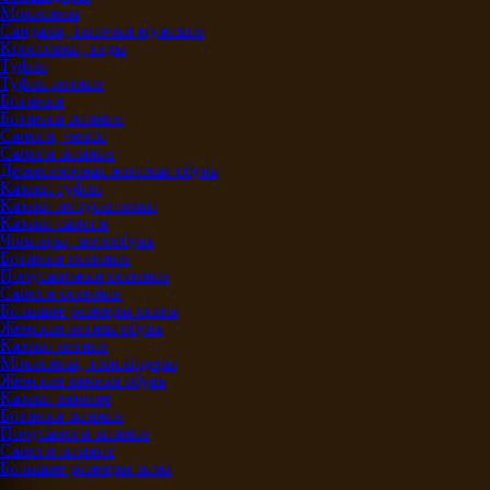
Мокасины
Сандали, тапочки мужские
Кроссовки, кеды
Туфли
Туфли летние
Ботинки
Ботинки зимние
Сапоги, челси
Сапоги зимние
Демисезонная женская обувь
Казаки туфли
Казаки полусапожки
Казаки сапоги
Чопперы, мотообувь
Ботинки осенние
Полусапожки осенние
Сапоги осенние
Большие размеры осень
Женская летняя обувь
Казаки летние
Мокасины, топсайдеры
Женская зимняя обувь
Казаки зимние
Ботинки зимние
Полусапоги зимние
Сапоги зимние
Большие размеры зима