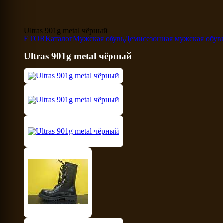
Ultras 901g metal чёрный
ETOR
Каталог
Мужская обувь
Демисезонная мужская обув
Ultras 901g metal чёрный