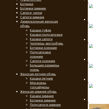
Ботинки
Ботинки зимние
Сапоги, челси
Сапоги зимние
Демисезонная женская
обувь
Казаки туфли
Казаки полусапожки
Казаки сапоги
Чопперы, мотообувь
Ботинки осенние
Полусапожки
осенние
Сапоги осенние
Большие размеры
осень
Женская летняя обувь
Казаки летние
Мокасины,
топсайдеры
Женская зимняя обувь
Казаки зимние
Ботинки зимние
Полусапоги зимние