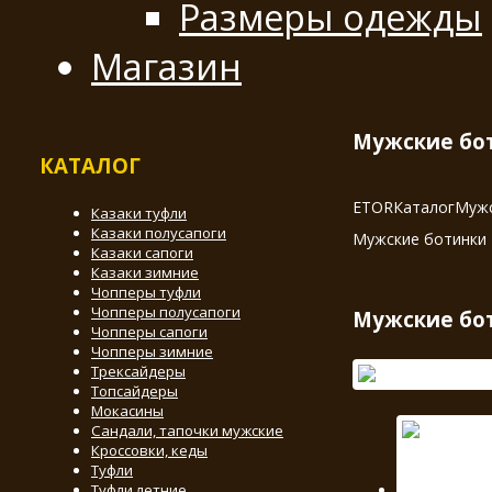
Размеры одежды
Магазин
Мужские бот
КАТАЛОГ
ETOR
Каталог
Мужс
Казаки туфли
Казаки полусапоги
Мужские ботинки 
Казаки сапоги
Казаки зимние
Чопперы туфли
Чопперы полусапоги
Мужские бот
Чопперы сапоги
Чопперы зимние
Трексайдеры
Топсайдеры
Мокасины
Сандали, тапочки мужские
Кроссовки, кеды
Туфли
Туфли летние