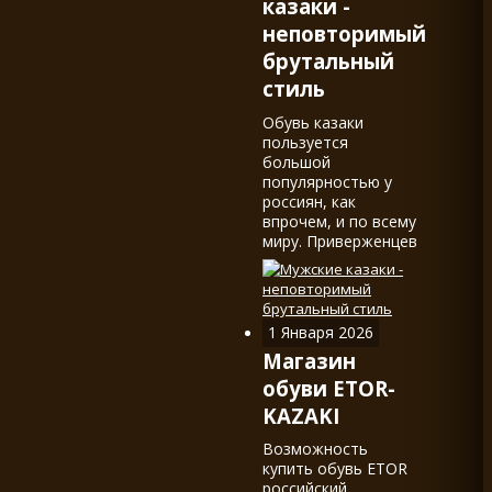
казаки -
неповторимый
брутальный
стиль
Обувь казаки
пользуется
большой
популярностью у
россиян, как
впрочем, и по всему
миру. Приверженцев
обуви в стиле
western, в наших
краях называемой
казаками,
1 Января 2026
действительно не
Магазин
мало.
обуви ETOR-
KAZAKI
Возможность
купить обувь ETOR
российский