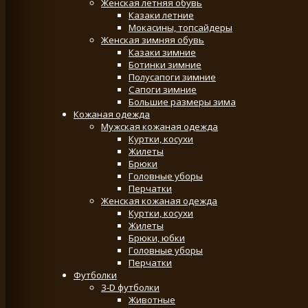
Женская летняя обувь
Казаки летние
Мокасины, топсайдеры
Женская зимняя обувь
Казаки зимние
Ботинки зимние
Полусапоги зимние
Сапоги зимние
Большие размеры зима
Кожаная одежда
Мужская кожаная одежда
Куртки, косухи
Жилеты
Брюки
Головные уборы
Перчатки
Женская кожаная одежда
Куртки, косухи
Жилеты
Брюки, юбки
Головные уборы
Перчатки
Футболки
3-D футболки
Животные