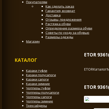
Покупателям
Как сделать заказ
Гарантия, возврат
Доставка
Отзывы, предложения
Растяжка обуви
Определение размера обуви
Советы по уходу за обувью
Размеры одежды
Магазин
ETOR 9361
КАТАЛОГ
ETOR
Каталог
М
Казаки туфли
Казаки полусапоги
Казаки сапоги
Казаки зимние
ETOR 9361
Чопперы туфли
Чопперы полусапоги
Чопперы сапоги
Чопперы зимние
Трексайдеры