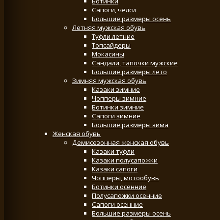
Ботинки
Сапоги, челси
Большие размеры осень
Летняя мужская обувь
Туфли летние
Топсайдеры
Мокасины
Сандали, тапочки мужские
Большие размеры лето
Зимняя мужская обувь
Казаки зимние
Чопперы зимние
Ботинки зимние
Сапоги зимние
Большие размеры зима
Женская обувь
Демисезонная женская обувь
Казаки туфли
Казаки полусапожки
Казаки сапоги
Чопперы, мотообувь
Ботинки осенние
Полусапожки осенние
Сапоги осенние
Большие размеры осень