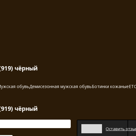
(919) чёрный
ужская обувь
Демисезонная мужская обувь
Ботинки кожаные
ETO
(919) чёрный
Оставить отзы