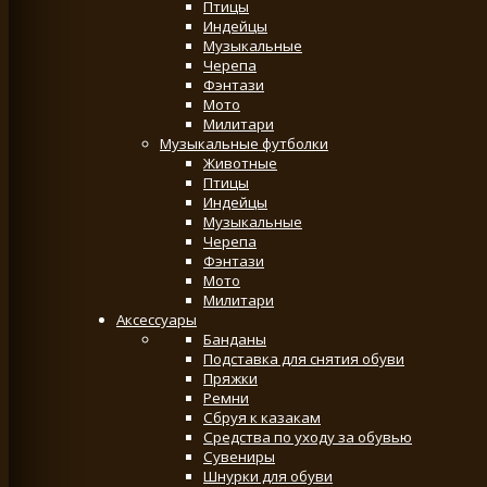
Птицы
Индейцы
Музыкальные
Черепа
Фэнтази
Мото
Милитари
Музыкальные футболки
Животные
Птицы
Индейцы
Музыкальные
Черепа
Фэнтази
Мото
Милитари
Аксессуары
Банданы
Подставка для снятия обуви
Пряжки
Ремни
Сбруя к казакам
Средства по уходу за обувью
Сувениры
Шнурки для обуви