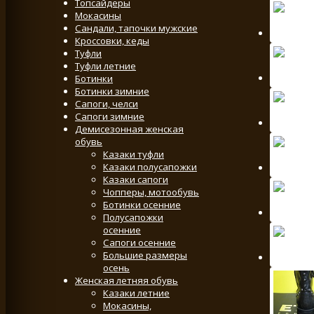
Топсайдеры
Мокасины
Сандали, тапочки мужские
Кроссовки, кеды
Туфли
Туфли летние
Ботинки
Ботинки зимние
Сапоги, челси
Сапоги зимние
Демисезонная женская
обувь
Казаки туфли
Казаки полусапожки
Казаки сапоги
Чопперы, мотообувь
Ботинки осенние
Полусапожки
осенние
Сапоги осенние
Большие размеры
осень
Женская летняя обувь
Казаки летние
Мокасины,