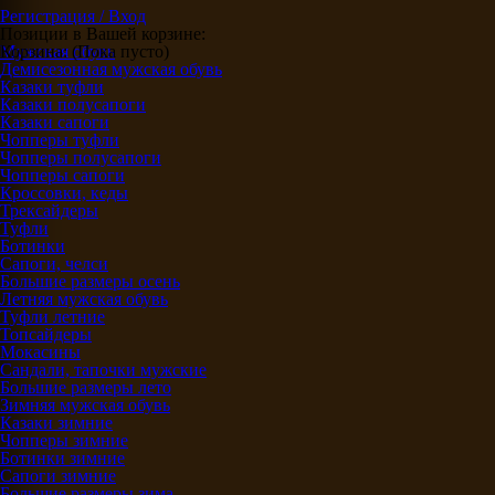
Регистрация / Вход
Позиции в Вашей корзине:
Корзина:
Мужская обувь
(Пока пусто)
Демисезонная мужская обувь
Казаки туфли
Казаки полусапоги
Казаки сапоги
Чопперы туфли
Чопперы полусапоги
Чопперы сапоги
Кроссовки, кеды
Трексайдеры
Туфли
Ботинки
Сапоги, челси
Большие размеры осень
Летняя мужская обувь
Туфли летние
Топсайдеры
Мокасины
Сандали, тапочки мужские
Большие размеры лето
Зимняя мужская обувь
Казаки зимние
Чопперы зимние
Ботинки зимние
Сапоги зимние
Большие размеры зима