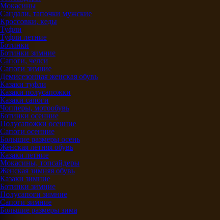
Мокасины
Сандали, тапочки мужские
Кроссовки, кеды
Туфли
Туфли летние
Ботинки
Ботинки зимние
Сапоги, челси
Сапоги зимние
Демисезонная женская обувь
Казаки туфли
Казаки полусапожки
Казаки сапоги
Чопперы, мотообувь
Ботинки осенние
Полусапожки осенние
Сапоги осенние
Большие размеры осень
Женская летняя обувь
Казаки летние
Мокасины, топсайдеры
Женская зимняя обувь
Казаки зимние
Ботинки зимние
Полусапоги зимние
Сапоги зимние
Большие размеры зима