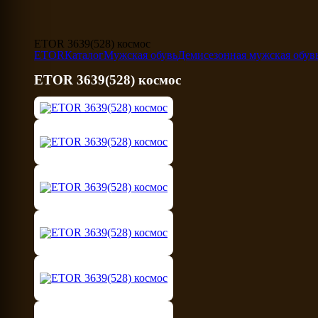
ETOR 3639(528) космос
ETOR
Каталог
Мужская обувь
Демисезонная мужская обув
ETOR 3639(528) космос