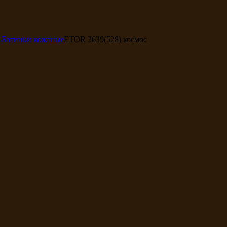
ь
Ботинки кожаные
ETOR 3639(528) космос