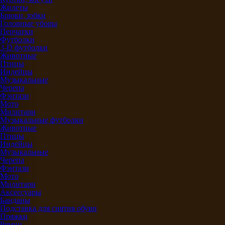
Жилеты
Брюки, юбки
Головные уборы
Перчатки
Футболки
3-D футболки
Животные
Птицы
Индейцы
Музыкальные
Черепа
Фэнтази
Мото
Милитари
Музыкальные футболки
Животные
Птицы
Индейцы
Музыкальные
Черепа
Фэнтази
Мото
Милитари
Аксессуары
Банданы
Подставка для снятия обуви
Пряжки
Ремни