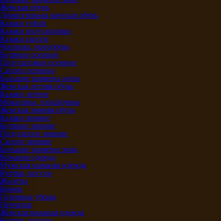
Женская обувь
Демисезонная женская обувь
Казаки туфли
Казаки полусапожки
Казаки сапоги
Чопперы, мотообувь
Ботинки осенние
Полусапожки осенние
Сапоги осенние
Большие размеры осень
Женская летняя обувь
Казаки летние
Мокасины, топсайдеры
Женская зимняя обувь
Казаки зимние
Ботинки зимние
Полусапоги зимние
Сапоги зимние
Большие размеры зима
Кожаная одежда
Мужская кожаная одежда
Куртки, косухи
Жилеты
Брюки
Головные уборы
Перчатки
Женская кожаная одежда
Куртки, косухи