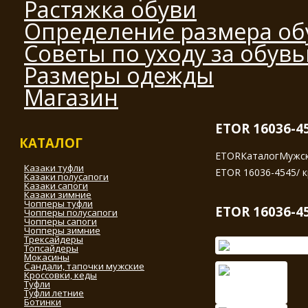
Растяжка обуви
Определение размера об
Советы по уходу за обув
Размеры одежды
Магазин
ETOR 16036-4
КАТАЛОГ
ETOR
Каталог
Мужск
Казаки туфли
ETOR 16036-4545/ к
Казаки полусапоги
Казаки сапоги
Казаки зимние
Чопперы туфли
ETOR 16036-4
Чопперы полусапоги
Чопперы сапоги
Чопперы зимние
Трексайдеры
Топсайдеры
Мокасины
Сандали, тапочки мужские
Кроссовки, кеды
Туфли
Туфли летние
Ботинки