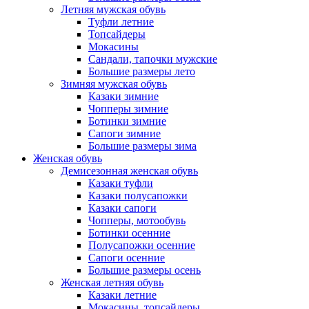
Летняя мужская обувь
Туфли летние
Топсайдеры
Мокасины
Сандали, тапочки мужские
Большие размеры лето
Зимняя мужская обувь
Казаки зимние
Чопперы зимние
Ботинки зимние
Сапоги зимние
Большие размеры зима
Женская обувь
Демисезонная женская обувь
Казаки туфли
Казаки полусапожки
Казаки сапоги
Чопперы, мотообувь
Ботинки осенние
Полусапожки осенние
Сапоги осенние
Большие размеры осень
Женская летняя обувь
Казаки летние
Мокасины, топсайдеры