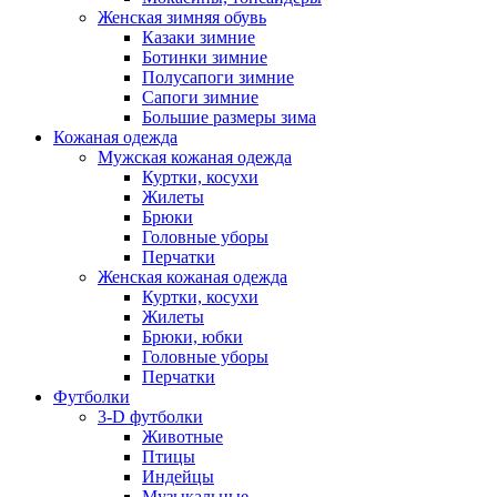
Женская зимняя обувь
Казаки зимние
Ботинки зимние
Полусапоги зимние
Сапоги зимние
Большие размеры зима
Кожаная одежда
Мужская кожаная одежда
Куртки, косухи
Жилеты
Брюки
Головные уборы
Перчатки
Женская кожаная одежда
Куртки, косухи
Жилеты
Брюки, юбки
Головные уборы
Перчатки
Футболки
3-D футболки
Животные
Птицы
Индейцы
Музыкальные