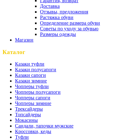
Гарантия, возврат
Доставка
Отзывы, предложения
Растяжка обуви
Определение размера обуви
Советы по уходу за обувью
Размеры одежды
Магазин
Каталог
Казаки туфли
Казаки полусапоги
Казаки сапоги
Казаки зимние
Чопперы туфли
Чопперы полусапоги
Чопперы сапоги
Чопперы зимние
Трексайдеры
Топсайдеры
Мокасины
Сандали, тапочки мужские
Кроссовки, кеды
Туфли