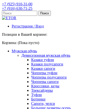
+7 (925) 910-31-00
+7 (916) 630-71-25
Регистрация / Вход
Позиции в Вашей корзине:
Корзина:
(Пока пусто)
Мужская обувь
Демисезонная мужская обувь
Казаки туфли
Казаки полусапоги
Казаки сапоги
Чопперы туфли
Чопперы полусапоги
Чопперы сапоги
Кроссовки, кеды
Трексайдеры
Туфли
Ботинки
Сапоги, челси
Большие размеры осень