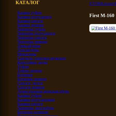
КАТАЛОГ
ETOR
Каталог
Казаки туфли
First M-16
Казаки полусапоги
Казаки сапоги
Казаки зимние
Чопперы туфли
Чопперы полусапоги
Чопперы сапоги
Чопперы зимние
Трексайдеры
Топсайдеры
Мокасины
Сандали, тапочки мужские
Кроссовки, кеды
Туфли
Туфли летние
Ботинки
Ботинки зимние
Сапоги, челси
Сапоги зимние
Демисезонная женская обувь
Казаки туфли
Казаки полусапожки
Казаки сапоги
Чопперы, мотообувь
Ботинки осенние