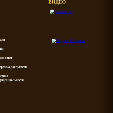
ВИДЕО
дки
ии
рос-ответ
грамма лояльности
итика
фиденциальности