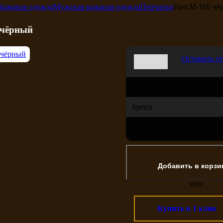
Кожаная одежда
Мужская кожаная одежда
Перчатки
First M-160 ч
0 чёрный
Оставить о
Материал верха
Бренд
Цена
или
Купить в 1 клик