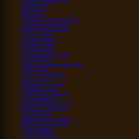
Туфли летние
Топсайдеры
Мокасины
Сандали, тапочки мужские
Большие размеры лето
Зимняя мужская обувь
Казаки зимние
Чопперы зимние
Ботинки зимние
Сапоги зимние
Большие размеры зима
Женская обувь
Демисезонная женская обувь
Казаки туфли
Казаки полусапожки
Казаки сапоги
Чопперы, мотообувь
Ботинки осенние
Полусапожки осенние
Сапоги осенние
Большие размеры осень
Женская летняя обувь
Казаки летние
Мокасины, топсайдеры
Женская зимняя обувь
Казаки зимние
Ботинки зимние
Полусапоги зимние