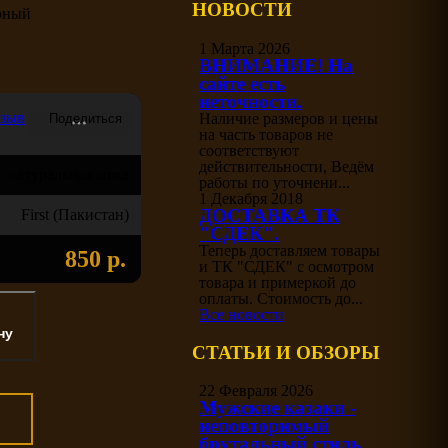
НОВОСТИ
ёрный
1 Марта 2026
ВНИМАНИЕ! На
сайте есть
неточности.
тзыв
Наличие размеров и цены
на часть товаров не
соответствуют
действительности, Ведём
натуральная кожа
работы по уточнени...
1 Декабря 2018
ДОСТАВКА ТК
First (Пакистан)
"СДЕК".
Теперь доставляем товары
850 р.
и ТК "СДЕК" с осмотром
товара и примеркой до
оплаты. Стоимость до...
Все новости
СТАТЬИ И ОБЗОРЫ
22 Февраля 2026
Мужские казаки -
неповторимый
брутальный стиль