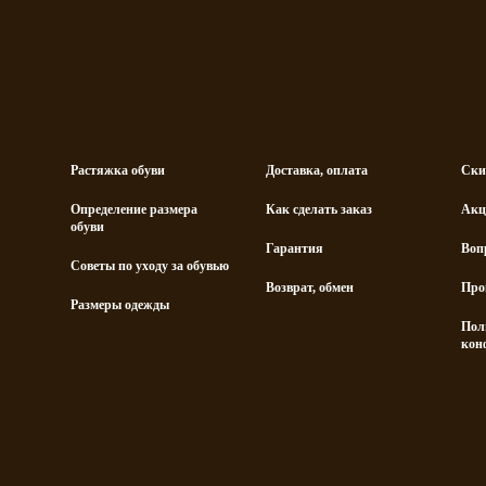
Растяжка обуви
Доставка, оплата
Ски
Определение размера
Как сделать заказ
Акц
обуви
Гарантия
Воп
Советы по уходу за обувью
Возврат, обмен
Про
Размеры одежды
Пол
кон