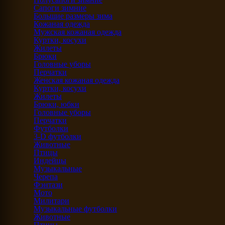
Сапоги зимние
Большие размеры зима
Кожаная одежда
Мужская кожаная одежда
Куртки, косухи
Жилеты
Брюки
Головные уборы
Перчатки
Женская кожаная одежда
Куртки, косухи
Жилеты
Брюки, юбки
Головные уборы
Перчатки
Футболки
3-D футболки
Животные
Птицы
Индейцы
Музыкальные
Черепа
Фэнтази
Мото
Милитари
Музыкальные футболки
Животные
Птицы