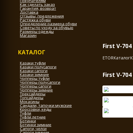
Покупателям
Как сделать заказ
Гарантия, возврат
Доставка
Отзывы, предложения
Растяжка обуви
Определение размера обуви
Советы по уходу за обувью
Размеры одежды
Магазин
First V-70
КАТАЛОГ
ETOR
Каталог
К
Казаки туфли
Казаки полусапоги
Казаки сапоги
First V-70
Казаки зимние
Чопперы туфли
Чопперы полусапоги
Чопперы сапоги
Чопперы зимние
Трексайдеры
Топсайдеры
Мокасины
Сандали, тапочки мужские
Кроссовки, кеды
Туфли
Туфли летние
Ботинки
Ботинки зимние
Сапоги, челси
Сапоги зимние