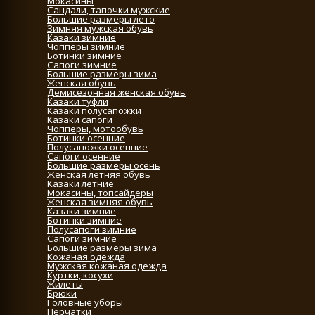
Мокасины
Сандали, тапочки мужские
Большие размеры лето
Зимняя мужская обувь
Казаки зимние
Чопперы зимние
Ботинки зимние
Сапоги зимние
Большие размеры зима
Женская обувь
Демисезонная женская обувь
Казаки туфли
Казаки полусапожки
Казаки сапоги
Чопперы, мотообувь
Ботинки осенние
Полусапожки осенние
Сапоги осенние
Большие размеры осень
Женская летняя обувь
Казаки летние
Мокасины, топсайдеры
Женская зимняя обувь
Казаки зимние
Ботинки зимние
Полусапоги зимние
Сапоги зимние
Большие размеры зима
Кожаная одежда
Мужская кожаная одежда
Куртки, косухи
Жилеты
Брюки
Головные уборы
Перчатки