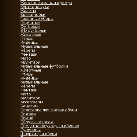
Женская кожаная одежда
Куртки, косухи
Жилеты
Брюки, юбки
Головные уборы
Перчатки
Футболки
3-D футболки
Животные
Птицы
Индейцы
Музыкальные
Черепа
Фэнтази
Мото
Милитари
Музыкальные футболки
Животные
Птицы
Индейцы
Музыкальные
Черепа
Фэнтази
Мото
Милитари
Аксессуары
Банданы
Подставка для снятия обуви
Пряжки
Ремни
Сбруя к казакам
Средства по уходу за обувью
Сувениры
Шнурки для обуви