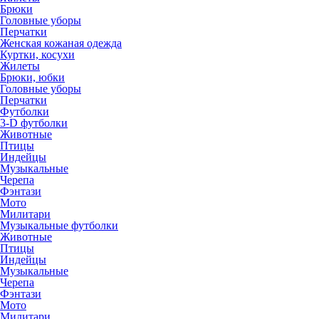
Брюки
Головные уборы
Перчатки
Женская кожаная одежда
Куртки, косухи
Жилеты
Брюки, юбки
Головные уборы
Перчатки
Футболки
3-D футболки
Животные
Птицы
Индейцы
Музыкальные
Черепа
Фэнтази
Мото
Милитари
Музыкальные футболки
Животные
Птицы
Индейцы
Музыкальные
Черепа
Фэнтази
Мото
Милитари