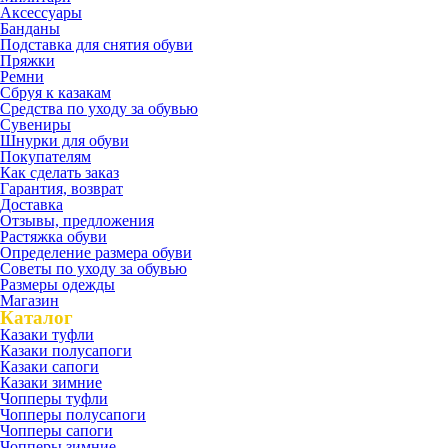
Аксессуары
Банданы
Подставка для снятия обуви
Пряжки
Ремни
Сбруя к казакам
Средства по уходу за обувью
Сувениры
Шнурки для обуви
Покупателям
Как сделать заказ
Гарантия, возврат
Доставка
Отзывы, предложения
Растяжка обуви
Определение размера обуви
Советы по уходу за обувью
Размеры одежды
Магазин
Каталог
Казаки туфли
Казаки полусапоги
Казаки сапоги
Казаки зимние
Чопперы туфли
Чопперы полусапоги
Чопперы сапоги
Чопперы зимние