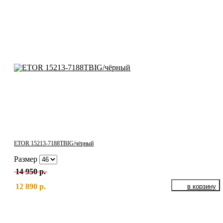
ETOR 15213-7188ТBIG/чёрный
Размер
14 950 р.
12 890 р.