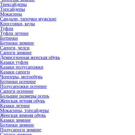
Трексайдеры
Топсайдеры
Мокасины
Сандали, тапочки мужские
Кроссовки, кеды
Туфли
Туфли летние
Ботинки
Ботинки зимние
Сапоги, челси
Сапоги зимние
Демисезонная женская обувь
Казаки туфли
Казаки полусапожки
Казаки сапоги
Чопперы, мотообувь
Ботинки осенние
Полусапожки осенние
Сапоги осенние
Большие размеры осень
Женская летняя обувь
Казаки летние
Мокасины, топсайдеры
Женская зимняя обувь
Казаки зимние
Ботинки зимние
Полусапоги зимние
Сапоги зимние