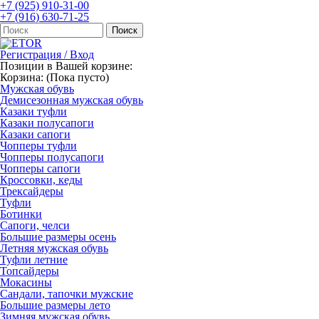
+7 (925) 910-31-00
+7 (916) 630-71-25
Регистрация / Вход
Позиции в Вашей корзине:
Корзина:
(Пока пусто)
Мужская обувь
Демисезонная мужская обувь
Казаки туфли
Казаки полусапоги
Казаки сапоги
Чопперы туфли
Чопперы полусапоги
Чопперы сапоги
Кроссовки, кеды
Трексайдеры
Туфли
Ботинки
Сапоги, челси
Большие размеры осень
Летняя мужская обувь
Туфли летние
Топсайдеры
Мокасины
Сандали, тапочки мужские
Большие размеры лето
Зимняя мужская обувь