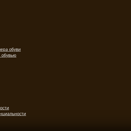
ера обуви
а обувью
ости
нциальности