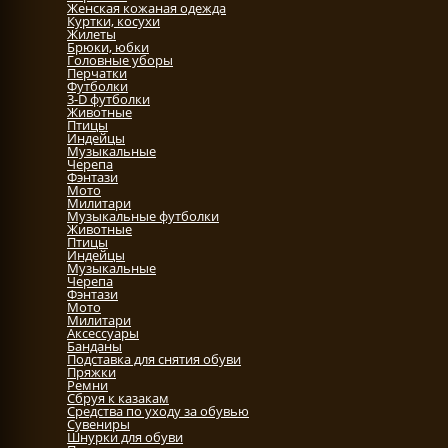
Женская кожаная одежда
Куртки, косухи
Жилеты
Брюки, юбки
Головные уборы
Перчатки
Футболки
3-D футболки
Животные
Птицы
Индейцы
Музыкальные
Черепа
Фэнтази
Мото
Милитари
Музыкальные футболки
Животные
Птицы
Индейцы
Музыкальные
Черепа
Фэнтази
Мото
Милитари
Аксессуары
Банданы
Подставка для снятия обуви
Пряжки
Ремни
Сбруя к казакам
Средства по уходу за обувью
Сувениры
Шнурки для обуви