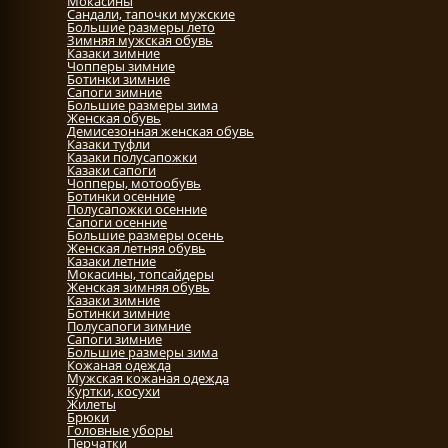
Мокасины
Сандали, тапочки мужские
Большие размеры лето
Зимняя мужская обувь
Казаки зимние
Чопперы зимние
Ботинки зимние
Сапоги зимние
Большие размеры зима
Женская обувь
Демисезонная женская обувь
Казаки туфли
Казаки полусапожки
Казаки сапоги
Чопперы, мотообувь
Ботинки осенние
Полусапожки осенние
Сапоги осенние
Большие размеры осень
Женская летняя обувь
Казаки летние
Мокасины, топсайдеры
Женская зимняя обувь
Казаки зимние
Ботинки зимние
Полусапоги зимние
Сапоги зимние
Большие размеры зима
Кожаная одежда
Мужская кожаная одежда
Куртки, косухи
Жилеты
Брюки
Головные уборы
Перчатки