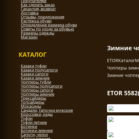
Покупателям
Как сделать заказ
Гарантия, возврат
Доставка
Отзывы, предложения
Растяжка обуви
Определение размера обуви
Советы по уходу за обувью
Размеры одежды
Магазин
Зимние чо
КАТАЛОГ
ETOR
Каталог
М
Казаки туфли
Чопперы зимн
Казаки полусапоги
Казаки сапоги
Зимние чоппе
Казаки зимние
Чопперы туфли
Чопперы полусапоги
Чопперы сапоги
ETOR 5582
Чопперы зимние
Трексайдеры
Топсайдеры
Мокасины
Сандали, тапочки мужские
Кроссовки, кеды
Туфли
Туфли летние
Ботинки
Ботинки зимние
Сапоги, челси
Сапоги зимние