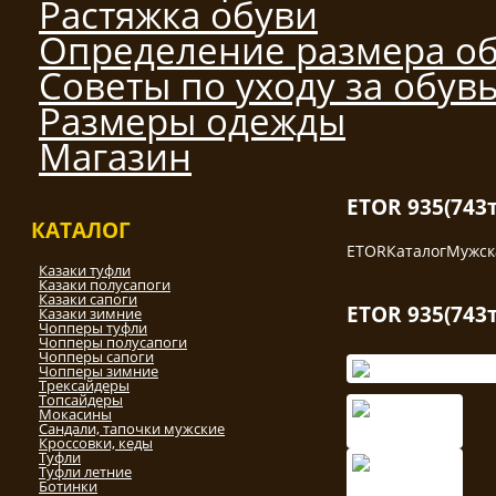
Растяжка обуви
Определение размера о
Советы по уходу за обув
Размеры одежды
Магазин
ETOR 935(743
КАТАЛОГ
ETOR
Каталог
Мужск
Казаки туфли
Казаки полусапоги
Казаки сапоги
ETOR 935(743
Казаки зимние
Чопперы туфли
Чопперы полусапоги
Чопперы сапоги
Чопперы зимние
Трексайдеры
Топсайдеры
Мокасины
Сандали, тапочки мужские
Кроссовки, кеды
Туфли
Туфли летние
Ботинки