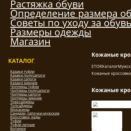
Растяжка обуви
Определение размера о
Советы по уходу за обув
Размеры одежды
Магазин
Кожаные кро
КАТАЛОГ
ETOR
Каталог
Мужск
Казаки туфли
Кожаные кроссовки
Казаки полусапоги
Казаки сапоги
Казаки зимние
Чопперы туфли
Кожаные кро
Чопперы полусапоги
Чопперы сапоги
Чопперы зимние
Трексайдеры
Топсайдеры
Мокасины
Сандали, тапочки мужские
Кроссовки, кеды
Туфли
Туфли летние
Ботинки