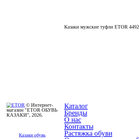
Сапоги, челси
Сапоги зимние
Казаки мужские туфли ETOR 4492(
Демисезонная
женская обувь
Женская летняя
обувь
Женская зимняя
обувь
Каталог
© Интернет-
магазин "ETOR ОБУВЬ
Бренды
КАЗАКИ", 2026.
О нас
Контакты
Растяжка обуви
Казак
и
обувь