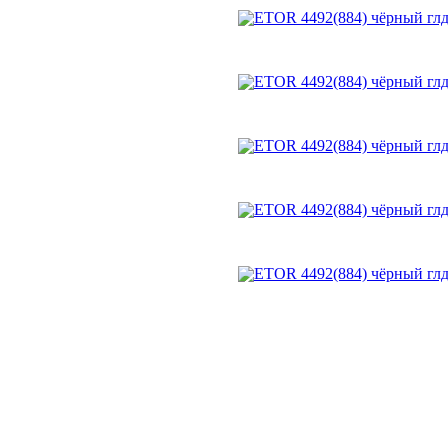
Трексайдеры
Топсайдеры
Мокасины
Сандали, тапочки
мужские
Кроссовки, кеды
Туфли
Туфли летние
Ботинки
Ботинки зимние