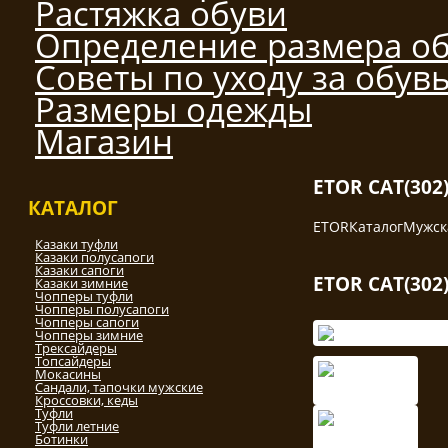
Растяжка обуви
Определение размера о
Советы по уходу за обув
Размеры одежды
Магазин
ETOR CAT(302
КАТАЛОГ
ETOR
Каталог
Мужск
Казаки туфли
Казаки полусапоги
Казаки сапоги
ETOR CAT(302
Казаки зимние
Чопперы туфли
Чопперы полусапоги
Чопперы сапоги
Чопперы зимние
Трексайдеры
Топсайдеры
Мокасины
Сандали, тапочки мужские
Кроссовки, кеды
Туфли
Туфли летние
Ботинки