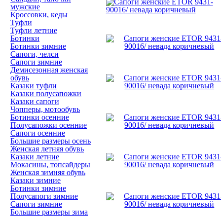
мужские
Кроссовки, кеды
Туфли
Туфли летние
Ботинки
Ботинки зимние
Сапоги, челси
Сапоги зимние
Демисезонная женская
обувь
Казаки туфли
Казаки полусапожки
Казаки сапоги
Чопперы, мотообувь
Ботинки осенние
Полусапожки осенние
Сапоги осенние
Большие размеры осень
Женская летняя обувь
Казаки летние
Мокасины, топсайдеры
Женская зимняя обувь
Казаки зимние
Ботинки зимние
Полусапоги зимние
Сапоги зимние
Большие размеры зима