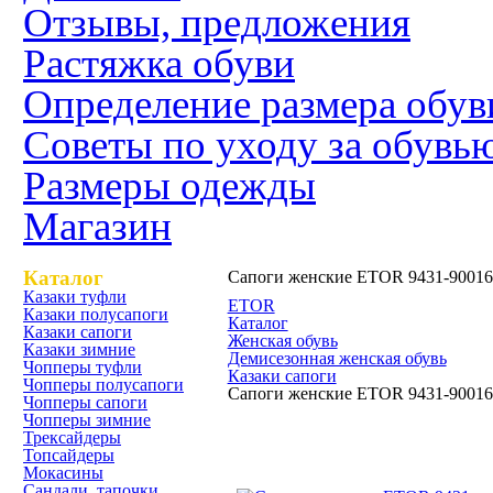
Отзывы, предложения
Растяжка обуви
Определение размера обув
Советы по уходу за обувь
Размеры одежды
Магазин
Каталог
Сапоги женские ETOR 9431-90016
Казаки туфли
ETOR
Казаки полусапоги
Каталог
Казаки сапоги
Женская обувь
Казаки зимние
Демисезонная женская обувь
Чопперы туфли
Казаки сапоги
Чопперы полусапоги
Сапоги женские ETOR 9431-90016
Чопперы сапоги
Чопперы зимние
Трексайдеры
Сапоги женские ETOR 9431
Топсайдеры
Мокасины
Сандали, тапочки