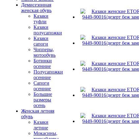
Демисезонная
женская обувь
Казаки
туфли
Казаки
полусапожки
Казаки
сапоги
Чопперы,
мотообувь
Ботинки
осенние
Полусапожки
осенние
Сапоги
осенние
Большие
размеры
осень
Женская летняя
обувь
Казаки
летние
Мокасины,
топсайдеры