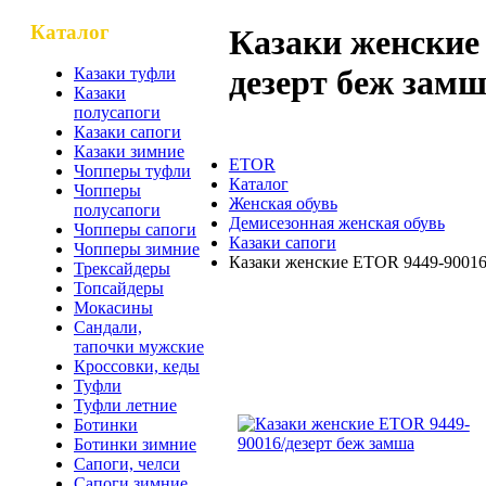
Каталог
Казаки женские
дезерт беж зам
Казаки туфли
Казаки
полусапоги
Казаки сапоги
Казаки зимние
ETOR
Чопперы туфли
Каталог
Чопперы
Женская обувь
полусапоги
Демисезонная женская обувь
Чопперы сапоги
Казаки сапоги
Чопперы зимние
Казаки женские ETOR 9449-90016
Трексайдеры
Топсайдеры
Мокасины
Сандали,
Казаки женские ETOR
тапочки мужские
замша
Кроссовки, кеды
Туфли
Туфли летние
Ботинки
Ботинки зимние
Сапоги, челси
Сапоги зимние