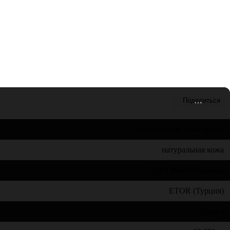
натуральные кожа/замша
натуральная кожа
ТЭП износостойкий
ETOR (Турция)
Турция