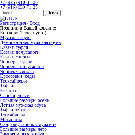
+7 (925) 910-31-00
+7 (916) 630-71-25
Регистрация / Вход
Позиции в Вашей корзине:
Корзина:
(Пока пусто)
Мужская обувь
Демисезонная мужская обувь
Казаки туфли
Казаки полусапоги
Казаки сапоги
Чопперы туфли
Чопперы полусапоги
Чопперы сапоги
Кроссовки, кеды
Трексайдеры
Туфли
Ботинки
Сапоги, челси
Большие размеры осень
Летняя мужская обувь
Туфли летние
Топсайдеры
Мокасины
Сандали, тапочки мужские
Большие размеры лето
Зимняя мужская обувь