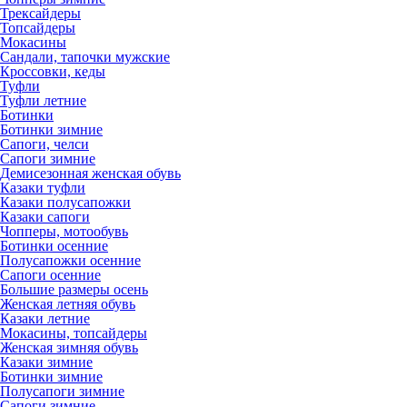
Трексайдеры
Топсайдеры
Мокасины
Сандали, тапочки мужские
Кроссовки, кеды
Туфли
Туфли летние
Ботинки
Ботинки зимние
Сапоги, челси
Сапоги зимние
Демисезонная женская обувь
Казаки туфли
Казаки полусапожки
Казаки сапоги
Чопперы, мотообувь
Ботинки осенние
Полусапожки осенние
Сапоги осенние
Большие размеры осень
Женская летняя обувь
Казаки летние
Мокасины, топсайдеры
Женская зимняя обувь
Казаки зимние
Ботинки зимние
Полусапоги зимние
Сапоги зимние