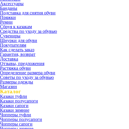
Аксессуары
Банданы
Подставка для снятия обуви
Пряжки
Ремни
Сбруя к казакам
Средства по уходу за обувью
Сувениры
Шнурки для обуви
Покупателям
Как сделать заказ
Гарантия, возврат
Доставка
Отзывы, предложения
Растяжка обуви
Определение размера обуви
Советы по уходу за обувью
Размеры одежды
Магазин
Каталог
Казаки туфли
Казаки полусапоги
Казаки сапоги
Казаки зимние
Чопперы туфли
Чопперы полусапоги
Чопперы сапоги
Чопперы зимние