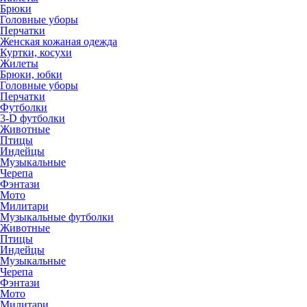
Брюки
Головные уборы
Перчатки
Женская кожаная одежда
Куртки, косухи
Жилеты
Брюки, юбки
Головные уборы
Перчатки
Футболки
3-D футболки
Животные
Птицы
Индейцы
Музыкальные
Черепа
Фэнтази
Мото
Милитари
Музыкальные футболки
Животные
Птицы
Индейцы
Музыкальные
Черепа
Фэнтази
Мото
Милитари