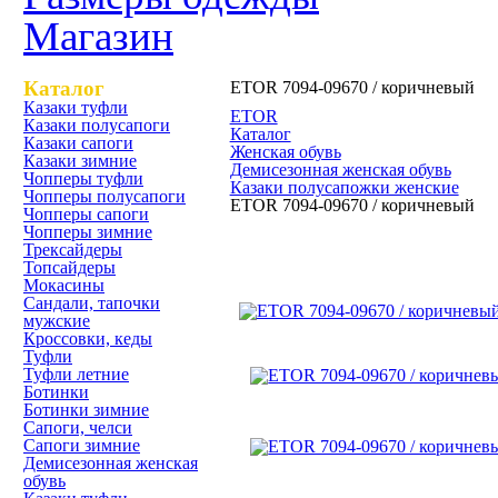
Магазин
Каталог
ETOR 7094-09670 / коричневый
Казаки туфли
ETOR
Казаки полусапоги
Каталог
Казаки сапоги
Женская обувь
Казаки зимние
Демисезонная женская обувь
Чопперы туфли
Казаки полусапожки женские
Чопперы полусапоги
ETOR 7094-09670 / коричневый
Чопперы сапоги
Чопперы зимние
Трексайдеры
ETOR 7094-09670 / коричн
Топсайдеры
Мокасины
Сандали, тапочки
мужские
Кроссовки, кеды
Туфли
Туфли летние
Ботинки
Ботинки зимние
Сапоги, челси
Сапоги зимние
Демисезонная женская
обувь