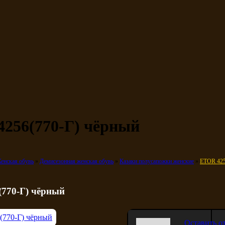
256(770-Г) чёрный
енская обувь
Демисезонная женская обувь
Казаки полусапожки женские
ETOR 425
770-Г) чёрный
Оставить о