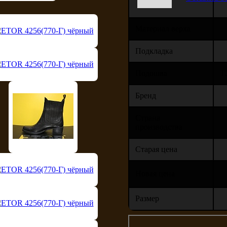
Материал верха
Подкладка
Подошва
Т
Бренд
Страна
производства
Старая цена
Новая цена
Размер