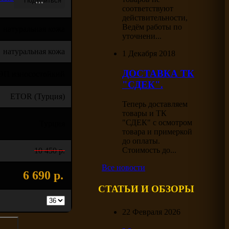
соответствуют
действительности,
Ведём работы по
натуральная кожа
уточнени...
натуральная кожа
1 Декабря 2018
ДОСТАВКА ТК
ЭП износостойкий
"СДЕК".
ETOR (Турция)
Теперь доставляем
товары и ТК
"СДЕК" с осмотром
Турция
товара и примеркой
до оплаты.
Стоимость до...
10 450 р.
Все новости
6 690 р.
СТАТЬИ И ОБЗОРЫ
22 Февраля 2026