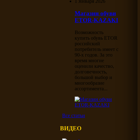
1 Января 2026
Магазин обуви
ETOR-KAZAKI
Возможность
купить обувь ETOR
российский
потребитель имеет с
90-х годов. За это
время многие
оценили качество,
долговечность,
большой выбор и
многообразие
ассортимента...
Все статьи
ВИДЕО