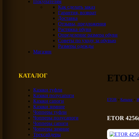
Покупателям
Как сделать заказ
Гарантия, возврат
Доставка
Отзывы, предложения
Растяжка обуви
Определение размера обуви
Советы по уходу за обувью
Размеры одежды
Магазин
КАТАЛОГ
ETOR 4
Казаки туфли
Казаки полусапоги
ETOR
Каталог
Ж
Казаки сапоги
Казаки зимние
Чопперы туфли
ETOR 4256(
Чопперы полусапоги
Чопперы сапоги
Чопперы зимние
Трексайдеры