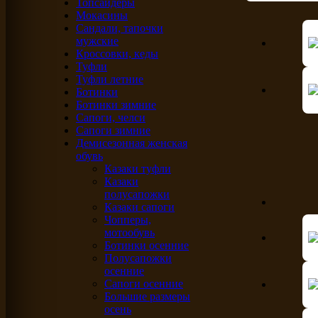
Топсайдеры
Мокасины
Сандали, тапочки
мужские
Кроссовки, кеды
Туфли
Туфли летние
Ботинки
Ботинки зимние
Сапоги, челси
Сапоги зимние
Демисезонная женская
обувь
Казаки туфли
Казаки
полусапожки
Казаки сапоги
Чопперы,
мотообувь
Ботинки осенние
Полусапожки
осенние
Сапоги осенние
Большие размеры
осень