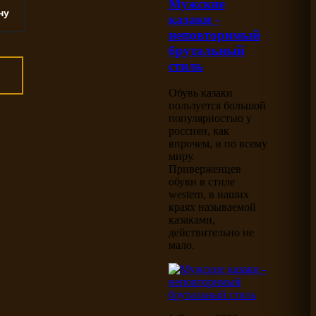
Мужские
казаки -
неповторимый
брутальный
стиль
Обувь казаки
пользуется большой
популярностью у
россиян, как
впрочем, и по всему
миру.
Приверженцев
обуви в стиле
western, в наших
краях называемой
казаками,
действительно не
мало.