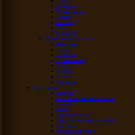
Птицы
Индейцы
Музыкальные
Черепа
Фэнтази
Мото
Милитари
Музыкальные футболки
Животные
Птицы
Индейцы
Музыкальные
Черепа
Фэнтази
Мото
Милитари
Аксессуары
Банданы
Подставка для снятия обуви
Пряжки
Ремни
Сбруя к казакам
Средства по уходу за обувью
Сувениры
Шнурки для обуви