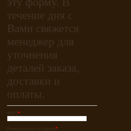
эту форму. В
течение дня с
Вами свяжется
менеджер для
уточнения
деталей заказа,
доставки и
оплаты.
ФИО
*
:
Номер вашего телефона
*
: