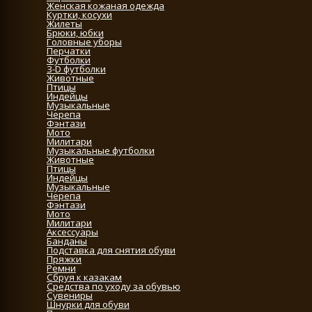
Женская кожаная одежда
Куртки, косухи
Жилеты
Брюки, юбки
Головные уборы
Перчатки
Футболки
3-D футболки
Животные
Птицы
Индейцы
Музыкальные
Черепа
Фэнтази
Мото
Милитари
Музыкальные футболки
Животные
Птицы
Индейцы
Музыкальные
Черепа
Фэнтази
Мото
Милитари
Аксессуары
Банданы
Подставка для снятия обуви
Пряжки
Ремни
Сбруя к казакам
Средства по уходу за обувью
Сувениры
Шнурки для обуви