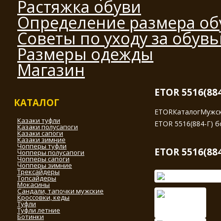
Растяжка обуви
Определение размера об
Советы по уходу за обув
Размеры одежды
Магазин
ETOR 5516(88
КАТАЛОГ
ETOR
Каталог
Мужск
Казаки туфли
ETOR 5516(884-Г) б
Казаки полусапоги
Казаки сапоги
Казаки зимние
Чопперы туфли
ETOR 5516(88
Чопперы полусапоги
Чопперы сапоги
Чопперы зимние
Трексайдеры
Топсайдеры
Мокасины
Сандали, тапочки мужские
Кроссовки, кеды
Туфли
Туфли летние
Ботинки